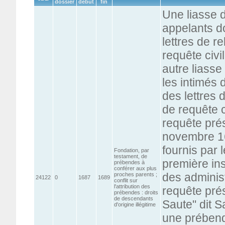
dossier
début
fin
Une liasse d
appelants do
lettres de r
requête civ
autre liasse
les intimés 
des lettres 
de requête c
requête pré
novembre 16
fournis par
Fondation, par
testament, de
première ins
prébendes à
conférer aux plus
des administ
proches parents ;
24122
0
1687
1689
conflit sur
l'attribution des
requête pré
prébendes : droits
de descendants
Saute" dit 
d'origine illégitime
une prébend