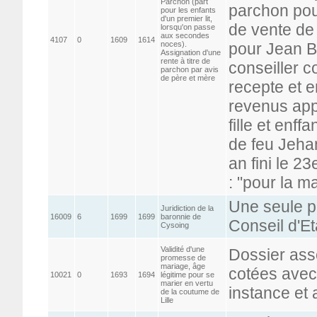
Parchon (part
parchon pou
pour les enfants
d'un premier lit,
de vente de p
lorsqu'on passe
aux secondes
4107
0
1609
1614
noces).
pour Jean Ba
Assignation d'une
rente à titre de
conseiller 
parchon par avis
de père et mère
recepte et e
revenus app
fille et enf
de feu Jeha
an fini le 2
: "pour la m
Une seule pi
Juridiction de la
16009
6
1699
1699
baronnie de
Conseil d'Et
Cysoing
Validité d'une
Dossier ass
promesse de
mariage, âge
cotées avec
10021
0
1693
1694
légitime pour se
marier en vertu
instance et 
de la coutume de
Lille