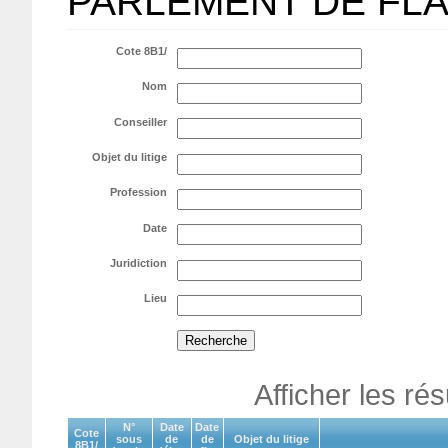
PARLEMENT DE FL
Cote 8B1/
Nom
Conseiller
Objet du litige
Profession
Date
Juridiction
Lieu
Afficher les ré
N°
Date
Date
Cote
sous
de
de
Objet du litige
8B1/