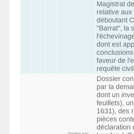
Magistrat de
relative au
déboutant C
"Barrat", la
l'échevinage
dont est app
conclusions
faveur de l'
requête civi
Dossier con
par la dema
dont un inve
feuillets), 
1631), des 
pièces con
déclaration 
Donation avec