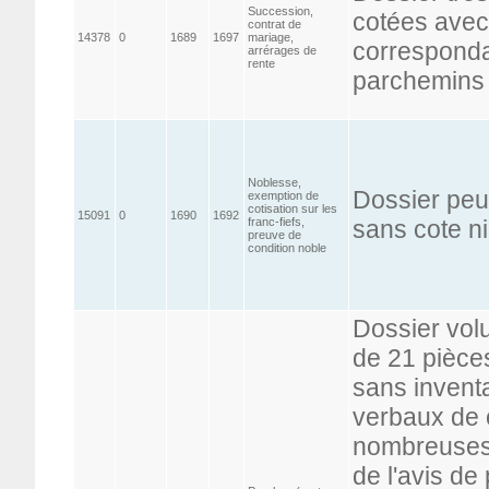
Succession,
cotées avec 
contrat de
14378
0
1689
1697
mariage,
corresponda
arrérages de
rente
parchemins 
Noblesse,
Dossier peu
exemption de
cotisation sur les
15091
0
1690
1692
franc-fiefs,
sans cote ni
preuve de
condition noble
Dossier vol
de 21 pièces
sans inventa
verbaux de 
nombreuses p
de l'avis de