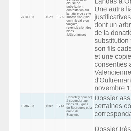
Landas à On
clause de
substitution,
Une autre l
contestation sur
la nature de cette
justificativ
24100
0
1629
1635
substitution (fidéi-
commissaire ou
dont un arb
vulgaire),
revendication des
de la donat
biens
fidéicommisés
substitution
son fils cad
et une copie
consenties 
Valenciennes
d'Oultreman 
novembre 1
Dossier ass
Habileté(capacité)
à succéder aux
certaines co
biens d'Hugues
12387
0
1699
1713
de Bourgeois et la
dame de
correspond
Bouvines
Dossier trè