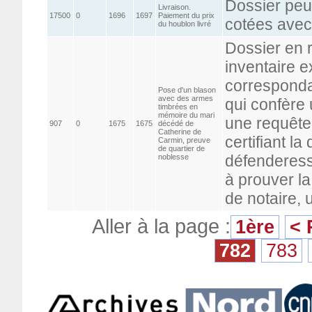
Dossier peu
Livraison.
17500
0
1696
1697
Paiement du prix
cotées avec
du houblon livré
Dossier en r
inventaire ex
corresponda
Pose d'un blason
avec des armes
qui confère 
timbrées en
mémoire du mari
une requête 
907
0
1675
1675
décédé de
Catherine de
certifiant la
Carmin, preuve
de quartier de
défenderess
noblesse
à prouver la
de notaire, 
Aller à la page :
1ère
< 
782
783