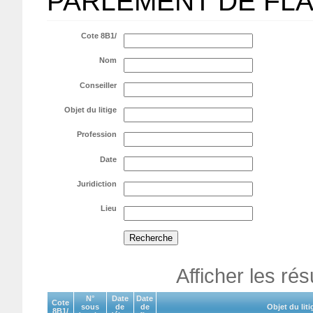
PARLEMENT DE FL
Cote 8B1/
Nom
Conseiller
Objet du litige
Profession
Date
Juridiction
Lieu
Afficher les ré
N°
Date
Date
Cote
sous
de
de
Objet du liti
8B1/