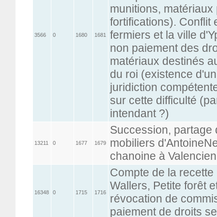
munitions, matériaux 
fortifications). Conflit
fermiers et la ville d'
3566
0
1680
1681
non paiement des droi
matériaux destinés aux
du roi (existence d'u
juridiction compétent
sur cette difficulté (
intendant ?)
Succession, partage 
mobiliers d'AntoineNe
13211
0
1677
1679
chanoine à Valencie
Compte de la recette 
Wallers, Petite forêt e
16348
0
1715
1716
révocation de commiss
paiement de droits s