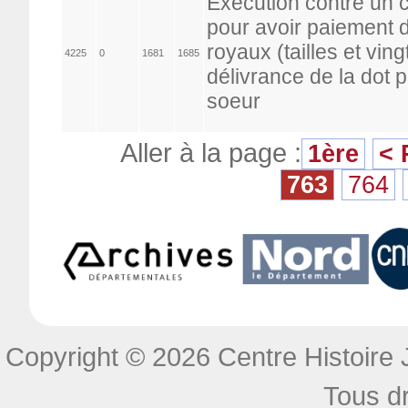
Exécution contre un 
pour avoir paiement 
royaux (tailles et vin
4225
0
1681
1685
délivrance de la dot 
soeur
Aller à la page :
1ère
< 
763
764
Copyright © 2026 Centre Histoire J
Tous dr