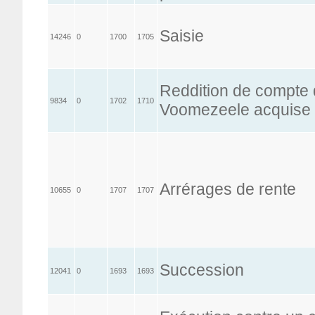
Saisie
14246
0
1700
1705
Reddition de compte d
9834
0
1702
1710
Voomezeele acquise 
Arrérages de rente
10655
0
1707
1707
Succession
12041
0
1693
1693