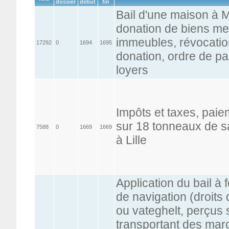
dossier
début
fin
Bail d'une maison à M
donation de biens me
immeubles, révocatio
17292
0
1694
1695
donation, ordre de p
loyers
Impôts et taxes, paie
sur 18 tonneaux de 
7588
0
1669
1669
à Lille
Application du bail à 
de navigation (droits 
ou vateghelt, perçus 
transportant des mar