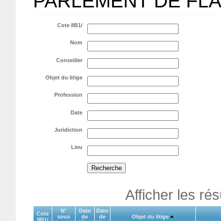
PARLEMENT DE FL
Cote 8B1/
Nom
Conseiller
Objet du litige
Profession
Date
Juridiction
Lieu
Afficher les ré
N°
Date
Date
Cote
sous
de
de
Objet du litige
8B1/