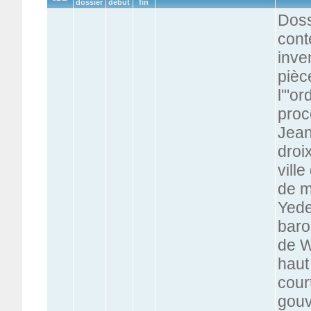
dossier
début
fin
Doss
cont
inve
pièc
l'"o
proc
Jean
droi
ville
de m
Yede
baro
de W
haut 
cour
gouv