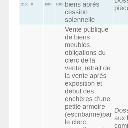
Doss
biens après
11150
0
1680
1680
pièc
cession
solennelle
Vente publique
de biens
meubles,
obligations du
clerc de la
vente, retrait de
la vente après
exposition et
début des
enchères d'une
petite armoire
Doss
(escribanne)par
aux 
le clerc,
comp