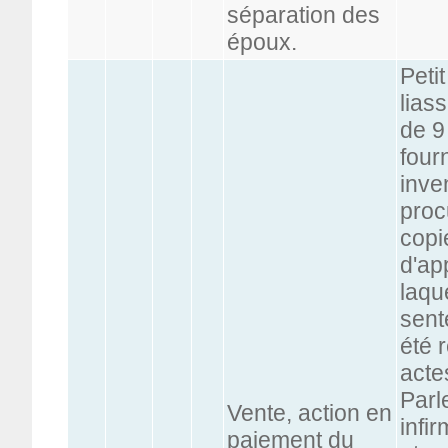
séparation des
époux.
Peti
lias
de 9
fourn
inve
proc
copi
d'ap
laque
sent
été 
acte
Parl
Vente, action en
infi
paiement du