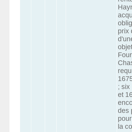
Hayn
acqu
obli
prix
d'un
obje
Four
Chas
requ
1675
; si
et 1
enco
des 
pour
la c