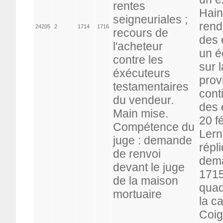
rentes
Hain
seigneuriales ;
rend
24205
2
1714
1716
recours de
des 
l'acheteur
un éc
contre les
sur 
éxécuteurs
prov
testamentaires
cont
du vendeur.
des 
Main mise.
20 f
Compétence du
Lern
juge : demande
répl
de renvoi
dema
devant le juge
1715
de la maison
quad
mortuaire
la c
Coig