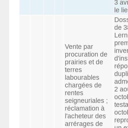
3 av
le l
Doss
de 3
Lern
prem
Vente par
inve
procuration de
d'in
prairies et de
répo
terres
dupl
labourables
adme
chargées de
2 ao
rentes
octo
seigneuriales ;
test
réclamation à
octo
l'acheteur des
repr
arrérages de
un e