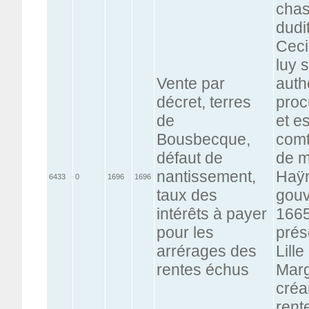
chas
dudi
Ceci
luy 
Vente par
auth
décret, terres
proc
de
et e
Bousbecque,
comt
défaut de
de m
nantissement,
Haÿn
6433
0
1696
1696
taux des
gouv
intérêts à payer
1665
pour les
prés
arrérages des
Lill
rentes échus
Marg
créa
rent