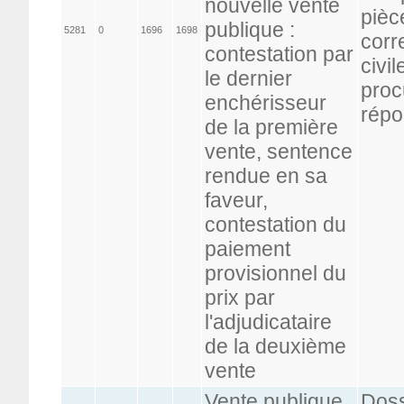
nouvelle vente
pièc
publique :
5281
0
1696
1698
corr
contestation par
civi
le dernier
proc
enchérisseur
répo
de la première
vente, sentence
rendue en sa
faveur,
contestation du
paiement
provisionnel du
prix par
l'adjudicataire
de la deuxième
vente
Vente publique,
Doss