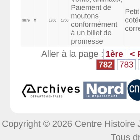
Paiement de
Peti
moutons
coté
9879
0
1700
1700
conformément
corr
à un billet de
promesse
Aller à la page :
1ère
< 
782
783
Copyright © 2026 Centre Histoire J
Tous dr