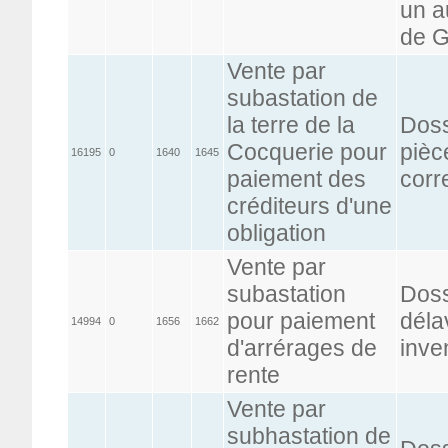
un au
de G
Vente par
subastation de
la terre de la
Doss
Cocquerie pour
pièc
16195
0
1640
1645
paiement des
corr
créditeurs d'une
obligation
Vente par
subastation
Doss
pour paiement
déla
14994
0
1656
1662
d'arrérages de
inve
rente
Vente par
subhastation de