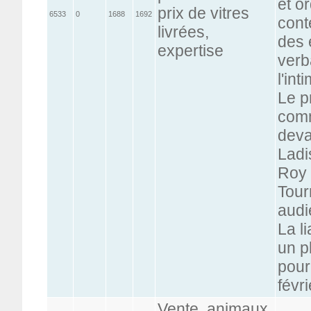
et o
prix de vitres
6533
0
1688
1692
cont
livrées,
des 
expertise
verb
l'in
Le p
comm
deva
Ladi
Roy 
Tour
audi
La l
un p
pour
févr
Vente, animaux,