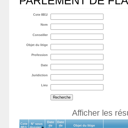
PARLEMENT DE FL
Cote 8B1/
Nom
Conseiller
Objet du litige
Profession
Date
Juridiction
Lieu
Afficher les ré
Date
Date
Cote
N° sous
de
de
Objet du litige
8B1/
dossier