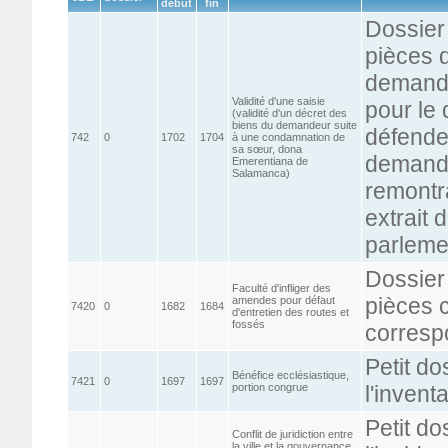
début
fin
Dossier 
pièces 
demande
Validité d'une saisie
pour le
(validité d'un décret des
biens du demandeur suite
défende
742
0
1702
1704
à une condamnation de
sa sœur, dona
demande
Emerentiana de
Salamanca)
remontr
extrait 
parleme
Dossier
Faculté d'infliger des
pièces 
amendes pour défaut
7420
0
1682
1684
d'entretien des routes et
fossés
corresp
Petit do
Bénéfice ecclésiastique,
7421
0
1697
1697
portion congrue
l'inventa
Petit do
Conflit de juridiction entre
la ville et la gouvernance