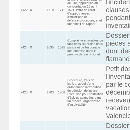
l'incide
de Lille, application du
concordat du 15 avril
clauses
7422
0
1710
1711
1521, lettre de relief
d'appel, clauses
pendant
d'inhibitions et
défense,procédure, effet
inventai
suspensif de l'appel
Dossier
Complainte et troubles de
pièces 
faits dans l'exercice de la
7424
0
1695
1695
justice et de l'escouage
dont de
des chemins dans la
prévôté de Saint-Donat
flamand
Petit do
l'invent
Procédure, frais de
par le c
justice, appel d'une
ordonnance d'exécution
décembr
de décision de justice.
7425
0
1703
1706
Exécution pour restitution
d'épices avancées dans
receveu
un procès, organisation
d'insolvabilité
vacation
Valenci
Dossier