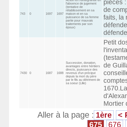
pièces :
l'absence de jugement
(tentative de
de comp
rétablissement en sa
743
0
1697
1697
maison et en sa
faits, l
puissance de sa femme
partie pour mauvais
défender
traitements par son
époux)
défende
Petit do
l'invent
(testam
Succession, donation,
de Guil
avantages entre héritiers
directs, jouissance des
conseill
7430
0
1687
1688
revenus d'un préciput
depuis la mort du père
comptes
par le fils au détriment de
sa soeur (Lille)
1670.La 
d'Alexan
Mortier
Aller à la page :
1ère
< 
675
676