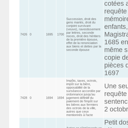
cotées a
requête 
mémoire
Succession, droit des
gens mariés, droit du
enfants
conjoint survivant
(veuve), ravestissement
Magistr
par lettres, seconde
7426
0
1695
1700
noces, droit des héritiers
de la première épouse,
1685 ent
effet de la renonciation
aux biens et dettes par la
même su
seconde épouse
copie de
pièces 
1697
Impôts, taxes, octrois,
impôt sur la bière,
Une seu
opposabilité de la
surséance accordée par
requête 
ordonnance jusqu'au
7428
0
1694
1694
jugement définitif du
sentenc
paiement de l'impôt sur
les bières aux fermiers
2 octob
des octrois de la ville,
autres que ceux
mentionnés à l'acte
Petit do
Action en réintégrande en