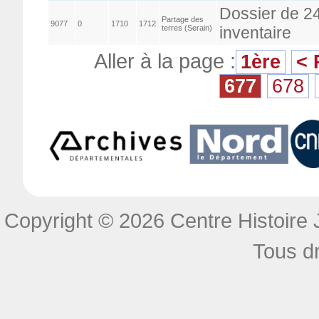
Dossier de 2
Partage des
9077
0
1710
1712
terres (Serain)
inventaire
Aller à la page :
1ère
< 
677
678
Copyright © 2026 Centre Histoire J
Tous dr