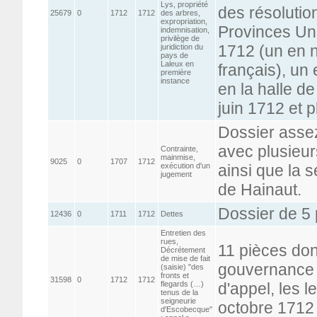
Lys, propriété
des résoluti
25679
0
1712
1712
des arbres,
expropriation,
Provinces Un
indemnisation,
privilège de
1712 (un en n
juridiction du
pays de
Laleux en
français), un 
première
instance
en la halle de
juin 1712 et p
Dossier asse
avec plusieur
Contrainte,
mainmise,
9025
0
1707
1712
exécution d'un
ainsi que la 
jugement
de Hainaut.
Dossier de 5 
12436
0
1711
1712
Dettes
Entretien des
rues,
11 pièces don
Décrétement
de mise de fait
gouvernance 
(saisie) "des
fronts et
31598
0
1712
1712
flegards (…)
d'appel, les l
tenus de la
seigneurie
octobre 1712 
d'Escobecque"