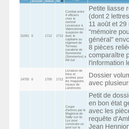
dossier
début
fin
Petite liasse
Combat entre
(dont 2 lettr
4 officiers
chez le
nommé
11 août et 2
Levasseur à
Valenciennes ;
"mémoire pou
suspicion de
31591
0
1712
1712
duel, le
général" envo
capitaine au
régiment de
8 pièces reli
Terneau
cavalerie de
Sommerine
comparaître 
(Sommerive) a
été tué
l'information 
Livraison de
Dossier volu
foins et
avoines pour
14755
0
1705
1712
les magasins
avec plusieur
royaux de
Landrecies
Petit de doss
en bon état g
Coupe
avec les pièc
d'arbres par le
Magistrat de
requête d'Amb
Sailly-sur-la-
Lys pour
construire un
Jean Hennion,
pont sur la