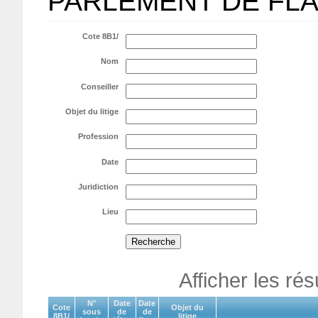
PARLEMENT DE FL
Cote 8B1/
Nom
Conseiller
Objet du litige
Profession
Date
Juridiction
Lieu
Afficher les ré
N°
Date
Date
Cote
Objet du
sous
de
de
8B1/
litige