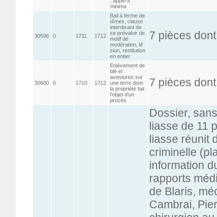
; appel a
minima
Bail à ferme de
dîmes, clause
interdisant de
7 pièces dont
se prévaloir de
30596
0
1711
1712
motif de
modération, lé
sion, restitution
en entier
Enlèvement de
blé et
avestures sur
7 pièces don
30600
0
1710
1712
une terre dont
la propriété fait
l'objet d'un
procès
Dossier, sans
liasse de 11 
liasse réunit
criminelle (pl
information d
rapports méd
de Blaris, méd
Cambrai, Pier