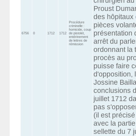
chirurgien au
Proust Dumart
des hôpitaux d
Procédure
pièces volant
criminelle :
homicide, coup
présentation 
6756
0
1712
1712
de pistolet,
entérinement
arrêt du parle
de lettres de
rémission
ordonnant la 
procès au pro
puisse faire 
d'opposition, 
Jossine Bailla
conclusions d
juillet 1712 d
pas s'opposer
(il est précis
avec la partie 
sellette du 7 j