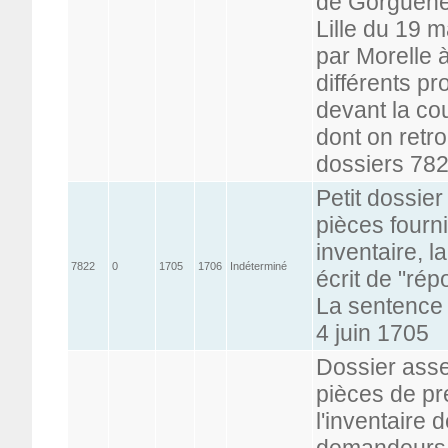
de Gorguehel
Lille du 19 m
par Morelle 
différents pr
devant la cou
dont on retr
dossiers 782
Petit dossie
pièces fourni
inventaire, l
7822
0
1705
1706
Indéterminé
écrit de "rép
La sentence d
4 juin 1705
Dossier ass
pièces de pr
l'inventaire 
demandeurs,