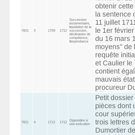
obtenir cett
la sentence 
Succession
11 juillet 17
testamentaire,
liquidation de la
le 1er févrie
7821
3
1709
1712
succession,
déclinatoire de
du 16 mars 1
compétence,
litispendance
moyens" de l
requête initi
et Caulier l
contient égal
mauvais état
procureur Du
Petit dossie
pièces dont u
cour supérie
trois lettres
Opposition à
7821
4
1712
1712
une exécution
Dumortier de