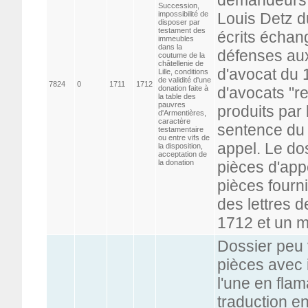
Succession,
impossibilité de
Louis Detz d
disposer par
testament des
écrits échan
immeubles
dans la
défenses aux
coutume de la
châtellenie de
d'avocat du 1
Lille, conditions
de validité d'une
7824
0
1711
1712
donation faite à
d'avocats "r
la table des
pauvres
produits par
d'Armentières,
caractère
sentence du 1
testamentaire
ou entre vifs de
appel. Le do
la disposition,
acceptation de
la donation
pièces d'app
pièces fourni
des lettres de
1712 et un m
Dossier peu
pièces avec i
l'une en flam
traduction en