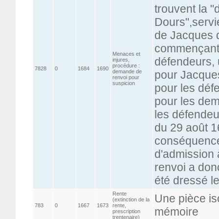
trouvent la
Dours",servie
de Jacques d
commençant p
Menaces et
défendeurs, 
injures,
procédure :
7828
0
1684
1690
demande de
pour Jacques
renvoi pour
suspicion
pour les déf
pour les de
les défendeu
du 29 août 1
conséquence
d'admission 
renvoi a donc
été dressé l
Rente
Une pièce is
(extinction de la
783
0
1667
1673
rente,
mémoire
prescription
trentenaire)