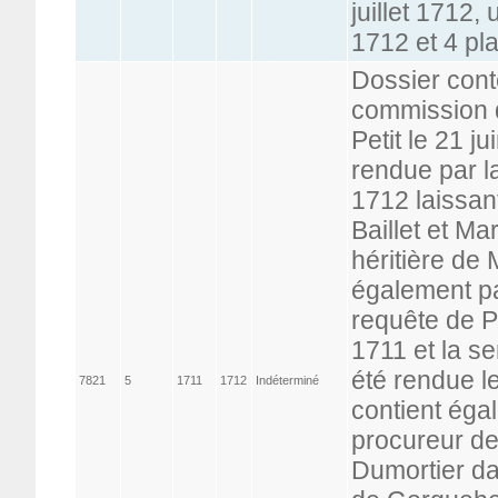
juillet 1712,
1712 et 4 pl
Dossier conte
commission d
Petit le 21 
rendue par la
1712 laissan
Baillet et Ma
héritière de 
également pa
requête de Pe
1711 et la se
été rendue le
7821
5
1711
1712
Indéterminé
contient éga
procureur de
Dumortier da