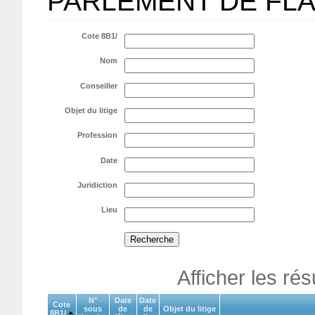
PARLEMENT DE FL
Cote 8B1/
Nom
Conseiller
Objet du litige
Profession
Date
Juridiction
Lieu
Afficher les ré
N°
Date
Date
Cote
sous
de
de
Objet du litige
8B1/