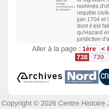
lettres de
change,
nommés d'offi
reconnaissance
de signature
requête civi
juin 1704 et
dont il est fa
qu'Hazard es
juridiction d'
Aller à la page :
1ère
< 
738
739
Copyright © 2026 Centre Histoire J