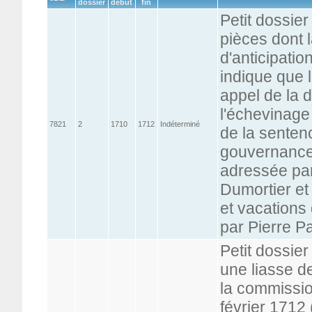
dossier
début
fin
Petit dossier
pièces dont 
d'anticipatio
indique que l
appel de la 
l'échevinage
7821
2
1710
1712
Indéterminé
de la senten
gouvernance d
adressée par
Dumortier et
et vacations
par Pierre P
Petit dossie
une liasse d
la commissio
février 1712