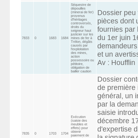
Séquestre de
dépouilles
Dossier peu
(minerai de fer)
provenus
pièces dont 
d'héritages
controversés,
droits du
fournies par
seigneur haut
justicier sur les
du 1er juin 1
7833
0
1683
1684
mines de fer à
Trélon, dégâts
demandeurs,
causés par
l'exploitation
et un averti
des mines,
action
possessoire ou
Av : Houfflin
pétitoire,
obligation de
bailler caution
Dossier cont
de première 
général, un 
par la dema
saisie introd
Exécution
décembre 170
(saisie des
meubles et
d'expertise d
effets) pour
obtenir
7835
0
1703
1704
paiement de
la signature 