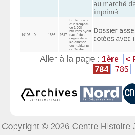
au marché de
imprimé
Déplacement
d'un troupeau
de 2.000
Dossier asse
moutons ayant
10106
0
1686
1687
causé des
cotées avec 
dégâts dans
les champs
des habitants
de Saultain
Aller à la page :
1ère
< 
784
785
Copyright © 2026 Centre Histoire J