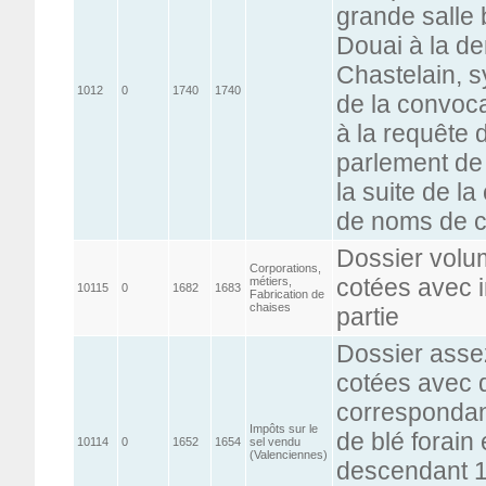
grande salle b
Douai à la d
Chastelain, s
1012
0
1740
1740
de la convoca
à la requête 
parlement de
la suite de l
de noms de cr
Dossier volu
Corporations,
cotées avec 
métiers,
10115
0
1682
1683
Fabrication de
chaises
partie
Dossier asse
cotées avec 
correspondant
Impôts sur le
de blé forain 
10114
0
1652
1654
sel vendu
(Valenciennes)
descendant 16