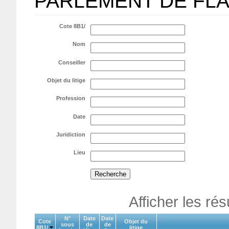
PARLEMENT DE FL
Cote 8B1/
Nom
Conseiller
Objet du litige
Profession
Date
Juridiction
Lieu
Afficher les ré
N°
Date
Date
Cote
Objet du
sous
de
de
8B1/
litige