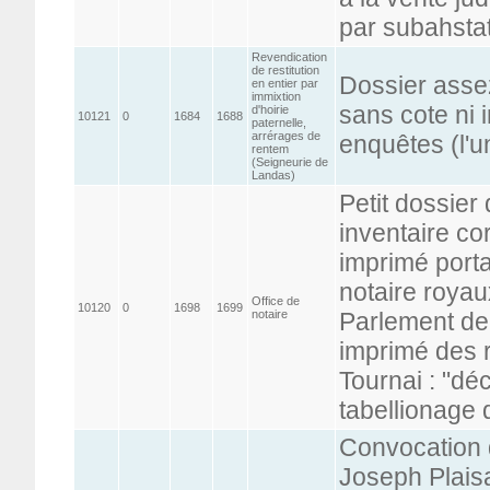
par subahsta
Revendication
de restitution
Dossier asse
en entier par
immixtion
sans cote ni 
d'hoirie
10121
0
1684
1688
paternelle,
arrérages de
enquêtes (l'
rentem
(Seigneurie de
Landas)
Petit dossier
inventaire co
imprimé porta
notaire royau
Office de
10120
0
1698
1699
notaire
Parlement de 
imprimé des 
Tournai : "déc
tabellionage d
Convocation 
Joseph Plaisa