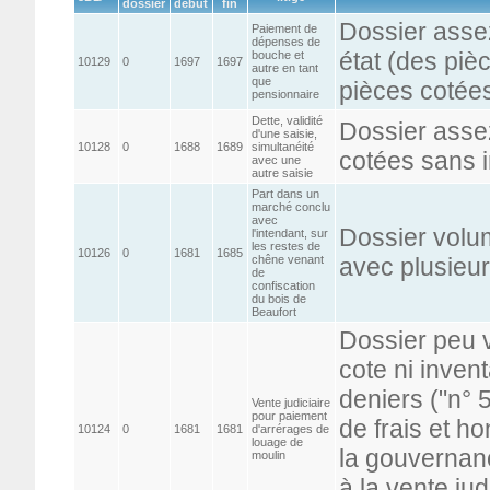
dossier
début
fin
Dossier asse
Paiement de
dépenses de
état (des piè
bouche et
10129
0
1697
1697
autre en tant
que
pièces cotée
pensionnaire
Dette, validité
Dossier asse
d'une saisie,
10128
0
1688
1689
simultanéité
cotées sans 
avec une
autre saisie
Part dans un
marché conclu
avec
Dossier volu
l'intendant, sur
les restes de
10126
0
1681
1685
chêne venant
avec plusieu
de
confiscation
du bois de
Beaufort
Dossier peu 
cote ni invent
deniers ("n° 
Vente judiciaire
pour paiement
de frais et ho
10124
0
1681
1681
d'arrérages de
louage de
la gouvernan
moulin
à la vente jud