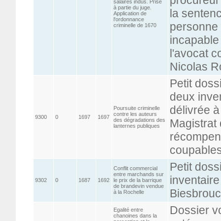
salaires indûs. Prise
à partie du juge.
la sentenc
Application de
l'ordonnance
personne 
criminelle de 1670
incapable 
l'avocat co
Nicolas R
Petit doss
deux inven
délivrée à
Poursuite criminelle
contre les auteurs
9300
0
1697
1697
des dégradations des
Magistrat 
lanternes publiques
récompens
coupable
Petit doss
Conflit commercial
entre marchands sur
inventaire
9302
0
1687
1692
le prix de la barrique
de brandevin vendue
Biesbrou
à la Rochelle
Dossier v
Egalité entre
chanoines dans la