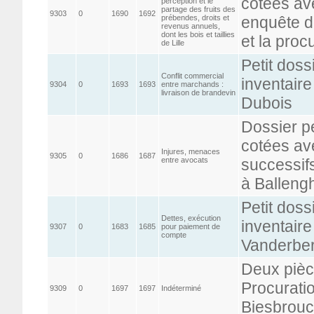
cotées av
perception et le
partage des fruits des
9303
0
1690
1692
prébendes, droits et
enquête d
revenus annuels,
dont les bois et taillies
et la proc
de Lille
Petit doss
Conflit commercial
inventaire
9304
0
1693
1693
entre marchands :
livraison de brandevin
Dubois
Dossier p
cotées av
Injures, menaces
9305
0
1686
1687
entre avocats
successifs
à Balleng
Petit doss
Dettes, exécution
inventaire
9307
0
1683
1685
pour paiement de
compte
Vanderbe
Deux pièc
Procuratio
9309
0
1697
1697
Indéterminé
Biesbrou