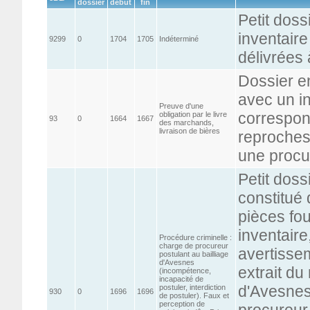
dossier
début
fin
Petit doss
inventaire
9299
0
1704
1705
Indéterminé
délivrées 
Dossier en
avec un in
Preuve d'une
correspon
obligation par le livre
93
0
1664
1667
des marchands,
livraison de bières
reproches,
une procu
Petit doss
constitué 
pièces fou
inventaire
Procédure criminelle :
charge de procureur
avertisse
postulant au bailliage
d'Avesnes
extrait du 
(incompétence,
incapacité de
d'Avesnes
postuler, interdiction
930
0
1696
1696
de postuler). Faux et
perception de
procureur 