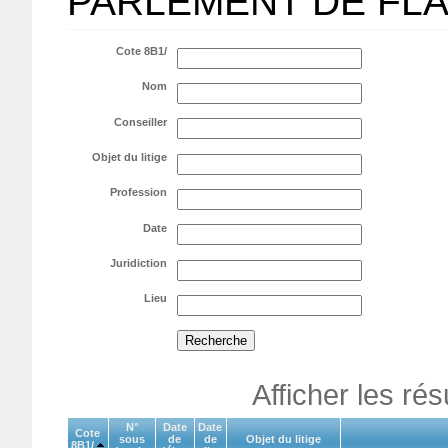
PARLEMENT DE FL
Cote 8B1/
Nom
Conseiller
Objet du litige
Profession
Date
Juridiction
Lieu
Afficher les ré
N°
Date
Date
Cote
sous
de
de
Objet du litige
8B1/