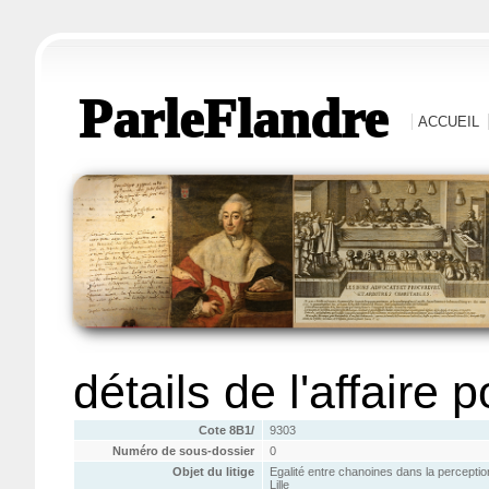
ParleFlandre
ACCUEIL
détails de l'affaire 
Cote 8B1/
9303
Numéro de sous-dossier
0
Objet du litige
Egalité entre chanoines dans la perception
Lille