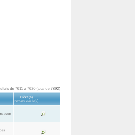
sultats de 7611 à 7620 (total de 7892)
Pièce(s)
remarquable(s)
)
ant avec
èces