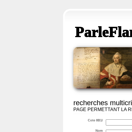
ParleFla
recherches multicri
PAGE PERMETTANT LA R
Cote 8B1/
Nom