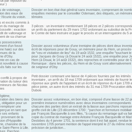
uit par l'épouse du
eur )
s de voisinage,
Dossier en bon état état général sans inventaire, comprenant de nom
ion des eaux de
enquêtes menées par le conseiller Odemaer, des étiquets, un mémoir
r l'écurie du voisin.
témoins
s et excès commis à
ion du mariage de
3 pièces : un inventaire mentionnant 18 pièces et 2 pièces correspond
osselin : exaction
un arrêt du parlement du 29 mars 1702 ordonnant au substitut de la P
 dit de valtonage et
le-Comte de faire instruire et juger le procès et un interrogatoire du 5 a
ent de sa charrue
s possessoires
ment d'un fossé
Dossier assez volumineux d'une trentaine de pièces dont deux inventa
une haie) sur des
écrit de réponses pour de Gouy, un mémoire pour du Hem, un procès-
enues de la
de "veu et visitation de lieu" du 19 août 1532, une enquête "touchant le
rie d'Oby.
pour Jacques de Gouy (à Douai le 24 août 1532), une enquête pour J
nte en cas de
Hem (à Douai, le 14 août 1532), des reproches et contredits pour de 
et novelleté à cause
Remarque : dans les pièces, du Hem et de Gouy sont alternativement q
és faits sur les
de seigneur d'Oby
Petit dossier contenant une liasse de 4 pièces fournies par les intimés 
: conflit à propos de
inventaire , un arrêt du 18 mai 1709 ordonnant aux intimés de fournir l
nation du tuteur des
réponse aux griefs de l'appelant et un écrit de réponse du 4 juin 1709 
 mineurs de Nicolas
pièce jointe, un autre écrit des intimés du 31 mai 1709 Procuration déli
ies
Dubois
égitime,
tration des biens des
Dossier assez volumineux, en bon état, composé d'une liasse de 22 p
 obligation pour un
première instance numérotées avec deux inventaires correspondants
 remployer une
chacune des parties dont un extrait de la liasse aux parchons reposan
erçue en tant que
greffe civil de Lille (23 décembre 1700 : "parchon et formoture mobiliaire
e ses enfants
par François Bacqueville à ses filles, "à cause du remariage quil va fair
provenant de la
copie du contrat de mariage entre Antoine François Bacqueville et Mar
ion d'Hyppolite
Deslobes du 4 janvier 1701, la sentence dont il est fait appel, rendue le
rie, chanoine de la
novembre 1705 portant mention de l'appel interjeté le 27 du même moi
e Saint-Pierre à Lille.
précision de juridiction...
ure. Parchon