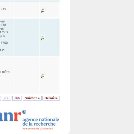
stres
deur
du 18
res
t tous
fans
e 1700
r la
la mère
e
765
766
Suivant >
Dernière