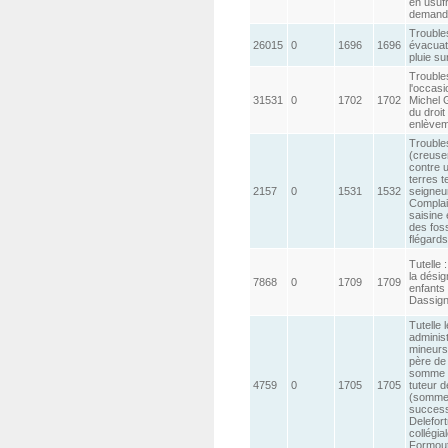
en usufr
demand
Trouble
26015
0
1696
1696
évacuat
pluie su
Trouble
l'occas
31531
0
1702
1702
Michel G
du droit
enlèvem
Trouble
(creuse
contre 
terres t
2157
0
1531
1532
seigneu
Complai
saisine 
des foss
flégards
Tutelle 
la désig
7868
0
1709
1709
enfants
Dassign
Tutelle l
adminis
mineurs,
père de
somme p
4759
0
1705
1705
tuteur d
(somme 
success
Delefort
collégial
Formout