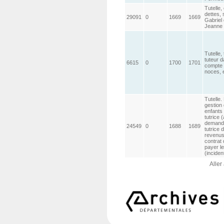
Tutelle,
dettes,
29091
0
1669
1669
Gabriel
Jeanne 
Tutelle, 
tuteur da
6615
0
1700
1701
compte d
noces, 
Tutelle.
gestion
enfants
tutrice (
demande
24549
0
1688
1689
tutrice 
revenus 
contrat
payer le
(inciden
Aller