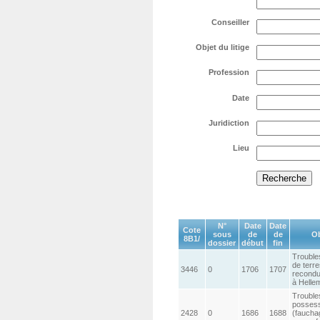
Conseiller
Objet du litige
Profession
Date
Juridiction
Lieu
N°
Date
Date
Cote
sous
de
de
Ob
8B1/
dossier
début
fin
Trouble
de terre
3446
0
1706
1707
reconduc
à Helle
Trouble
possessi
2428
0
1686
1688
(faucha