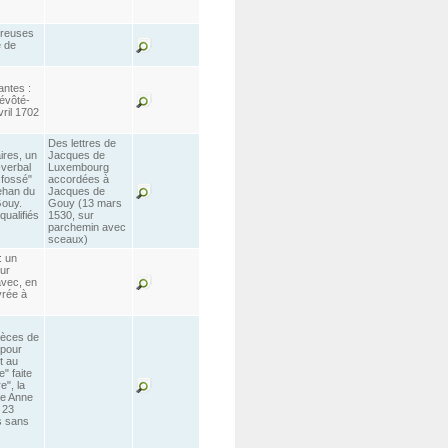
breuses
e de
antes :
révôté-
vril 1702
Des lettres de
ires, un
Jacques de
verbal
Luxembourg
 fossé"
accordées à
ehan du
Jacques de
Gouy.
Gouy (13 mars
ualifiés
1530, sur
parchemin avec
sceaux)
: un
eur
avec, en
vrée à
ièces de
 pour
t au
" faite
e", la
ie Anne
 23
s sans