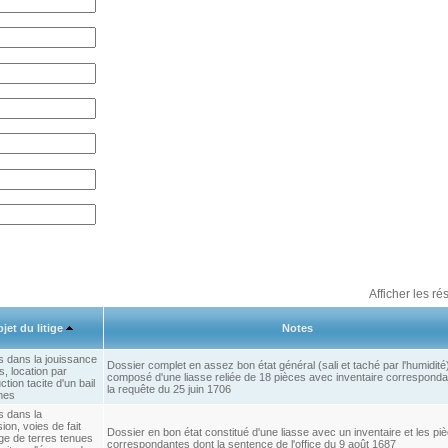
Afficher les ré
jet du litige
Notes
s dans la jouissance
Dossier complet en assez bon état général (sali et taché par l'humidité
s, location par
composé d'une liasse reliée de 18 pièces avec inventaire correspond
tion tacite d'un bail
la requête du 25 juin 1706
mes
s dans la
on, voies de fait
Dossier en bon état constitué d'une liasse avec un inventaire et les pi
ge de terres tenues
correspondantes dont la sentence de l'office du 9 août 1687