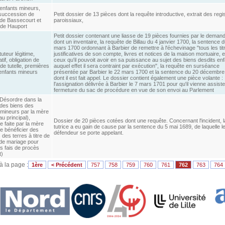
 enfants mineurs,
 succession de
Petit dossier de 13 pièces dont la requête introductive, extrait des regi
 de Bassecourt et
paroissiaux,
de Hauport
Petit dossier contenant une liasse de 19 pièces fournies par le deman
dont un inventaire, la requête de Billau du 4 janvier 1700, la sentence 
mars 1700 ordonnant à Barbier de remettre à l'échevinage "tous les tit
tuteur légitime,
justificatives de son compte, livres et notices de la maison mortuaire, e
tif, obligation de
ceux qu'il pouvoit avoir en sa puissance au sujet des biens desdits en
e tutelle, premières
auquel effet il sera contraint par exécution", la requête en surséance
enfants mineurs
présentée par Barbier le 22 mars 1700 et la sentence du 20 décembr
dont il est fait appel. Le dossier contient également une pièce volante :
l'assignation délivrée à Barbier le 7 mars 1701 pour qu'il vienne assiste
fermeture du sac de procédure en vue de son envoi au Parlement
 Désordre dans la
 des biens des
 mineurs par la mère
au principal),
Dossier de 20 pièces cotées dont une requête. Concernant l'incident, 
 faite par la mère
tutrice a eu gain de cause par la sentence du 5 mai 1689, de laquelle l
de bénéficier des
défendeur se porte appelant.
des terres à titre de
 de mariage pour
s fais de procès
t)
 à la page :
1ère
< Précédent
757
758
759
760
761
762
763
764