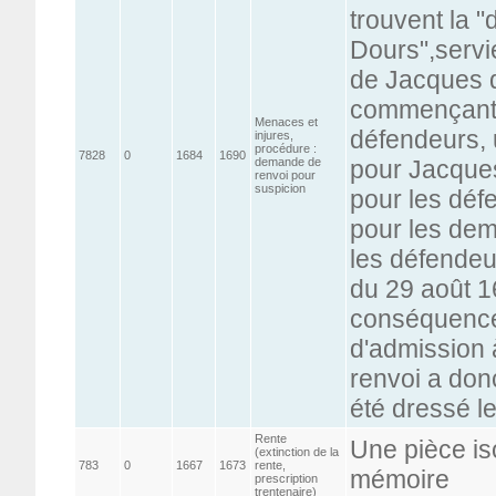
trouvent la
Dours",servie
de Jacques d
commençant p
Menaces et
défendeurs, 
injures,
procédure :
7828
0
1684
1690
demande de
pour Jacques
renvoi pour
suspicion
pour les déf
pour les de
les défendeu
du 29 août 1
conséquence
d'admission 
renvoi a donc
été dressé l
Rente
Une pièce is
(extinction de la
783
0
1667
1673
rente,
mémoire
prescription
trentenaire)