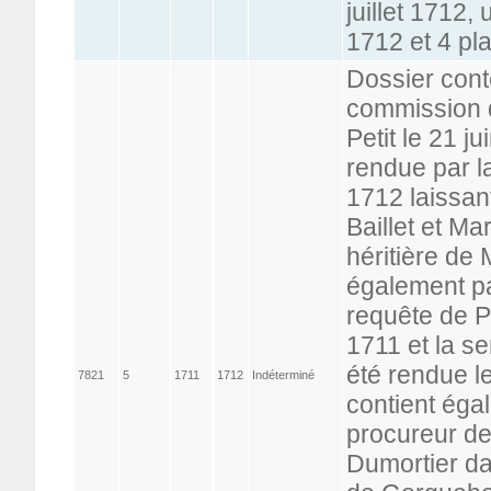
juillet 1712,
1712 et 4 pl
Dossier conte
commission d
Petit le 21 
rendue par la
1712 laissan
Baillet et Ma
héritière de 
également pa
requête de Pe
1711 et la se
été rendue le
7821
5
1711
1712
Indéterminé
contient éga
procureur de
Dumortier da