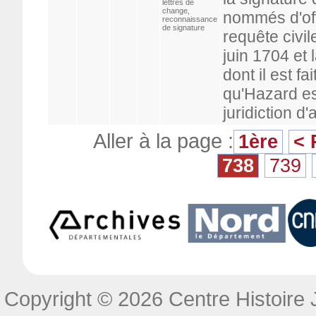
lettres de
change,
nommés d'offi
reconnaissance
de signature
requête civi
juin 1704 et
dont il est fa
qu'Hazard es
juridiction d'
Aller à la page :
1ère
< 
738
739
Copyright © 2026 Centre Histoire J