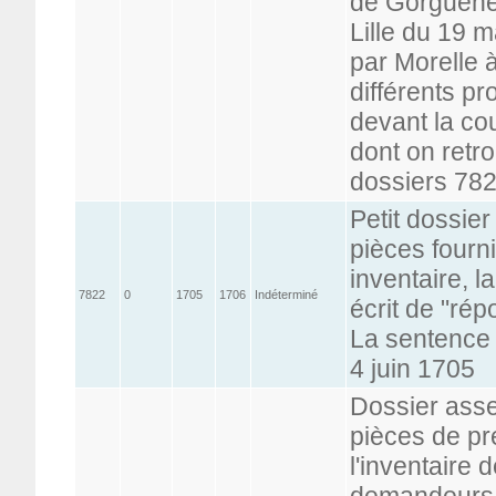
de Gorguehel
Lille du 19 m
par Morelle 
différents pr
devant la cou
dont on retr
dossiers 782
Petit dossie
pièces fourni
inventaire, l
7822
0
1705
1706
Indéterminé
écrit de "rép
La sentence d
4 juin 1705
Dossier ass
pièces de pr
l'inventaire 
demandeurs,