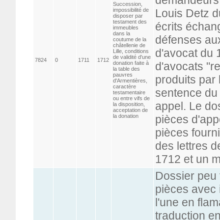
Succession,
impossibilité de
Louis Detz d
disposer par
testament des
écrits échan
immeubles
dans la
défenses aux
coutume de la
châtellenie de
d'avocat du 1
Lille, conditions
de validité d'une
7824
0
1711
1712
donation faite à
d'avocats "r
la table des
pauvres
produits par
d'Armentières,
caractère
sentence du 1
testamentaire
ou entre vifs de
appel. Le do
la disposition,
acceptation de
la donation
pièces d'app
pièces fourni
des lettres de
1712 et un m
Dossier peu
pièces avec i
l'une en flam
traduction en