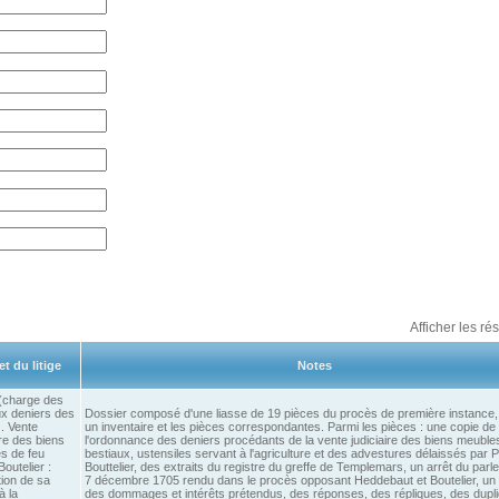
Afficher les ré
t du litige
Notes
(charge des
ux deniers des
Dossier composé d'une liasse de 19 pièces du procès de première instance
. Vente
un inventaire et les pièces correspondantes. Parmi les pièces : une copie de
ire des biens
l'ordonnance des deniers procédants de la vente judiciaire des biens meuble
s de feu
bestiaux, ustensiles servant à l'agriculture et des advestures délaissés par P
Boutelier :
Bouttelier, des extraits du registre du greffe de Templemars, un arrêt du par
tion de sa
7 décembre 1705 rendu dans le procès opposant Heddebaut et Boutelier, un l
à la
des dommages et intérêts prétendus, des réponses, des répliques, des dupl