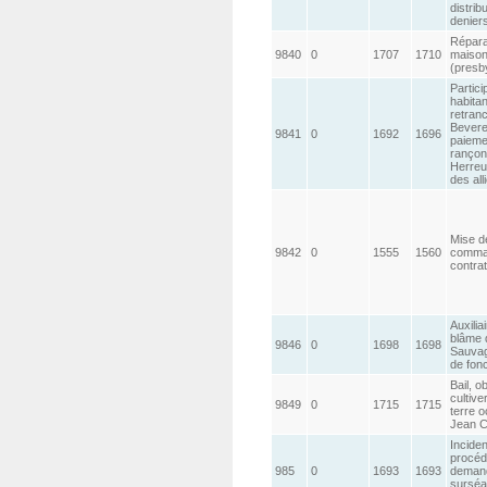
distrib
denier
Répara
9840
0
1707
1710
maison
(presb
Partici
habitan
retran
Bevere
9841
0
1692
1696
paieme
rançon
Herreut
des all
Mise de
9842
0
1555
1560
comma
contra
Auxilia
blâme d
9846
0
1698
1698
Sauvage
de fon
Bail, o
cultive
9849
0
1715
1715
terre 
Jean C
Inciden
procéd
985
0
1693
1693
deman
surséa