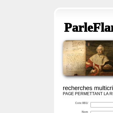
ParleFla
recherches multicri
PAGE PERMETTANT LA R
Cote 8B1/
Nom