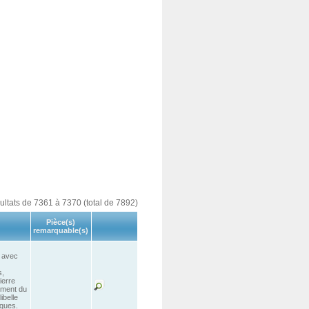
sultats de 7361 à 7370 (total de 7892)
Pièce(s)
remarquable(s)
, avec
s,
ierre
lement du
ibelle
iques.