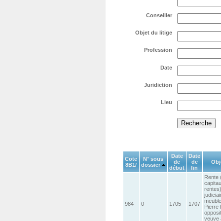
Conseiller
Objet du litige
Profession
Date
Juridiction
Lieu
Date
Date
Cote
N° sous
de
de
Obje
8B1/
dossier
début
fin
Rente 
capita
rentes)
judicia
meuble
984
0
1705
1707
Pierre 
opposi
veuve 