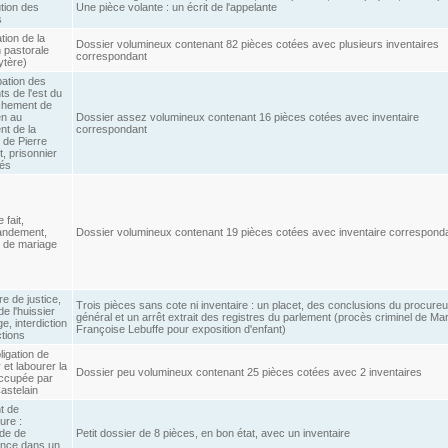
ution des
Une pièce volante : un écrit de l'appelante
s
tion de la
Dossier volumineux contenant 82 pièces cotées avec plusieurs inventaires
 pastorale
correspondant
ytère)
pation des
ts de l'est du
chement de
n au
Dossier assez volumineux contenant 16 pièces cotées avec inventaire
nt de la
correspondant
 de Pierre
, prisonnier
iés
 fait,
ndement,
Dossier volumineux contenant 19 pièces cotées avec inventaire correspond
t de mariage
ire de justice,
Trois pièces sans cote ni inventaire : un placet, des conclusions du procureu
e l'huissier
général et un arrêt extrait des registres du parlement (procès criminel de Mar
, interdiction
Françoise Lebuffe pour exposition d'enfant)
ctions
bligation de
r et labourer la
Dossier peu volumineux contenant 25 pièces cotées avec 2 inventaires
occupée par
astelain
t de
ure :
de de
Petit dossier de 8 pièces, en bon état, avec un inventaire
nce dans un