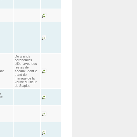
De grands
parchemins
pliés, avec des
restes de
ant
sceaux, dont le
traité de
mariage de la
veuve du sieur
de Staples
r
ie