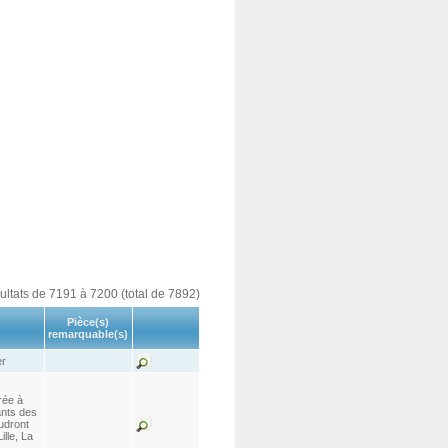
sultats de 7191 à 7200 (total de 7892)
Pièce(s)
remarquable(s)
er
rée à
ants des
oudront
ille, La