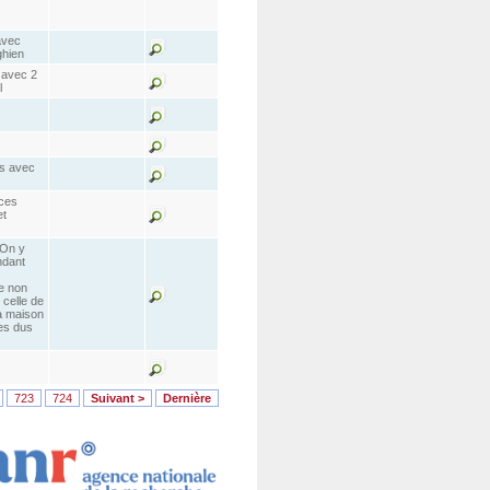
avec
ghien
 avec 2
l
es avec
ces
et
 On y
ndant
ue non
 celle de
la maison
res dus
723
724
Suivant >
Dernière