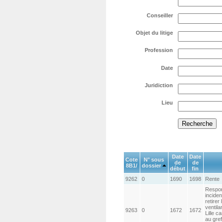
Conseiller
Objet du litige
Profession
Date
Juridiction
Lieu
Date
Date
Cote
N° sous
de
de
8B1/
dossier
début
fin
9262
0
1690
1698
Rente
Respons
inciden
retirer
ventila
9263
0
1672
1672
Lille c
au gre