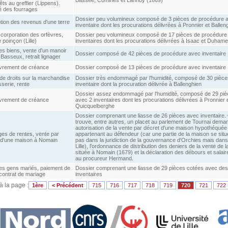
rêts au greffier (Lippens).
 des fourrages
Dossier peu volumineux composé de 3 pièces de procédure 
tion des revenus d'une terre
inventaire dont les procurations délivrées à Pronnier et Ballen
 corporation des orfèvres,
Dossier peu volumineux composé de 17 pièces de procédure
e poinçon (Lille)
inventaires dont les procurations délivrées à Isaac et Duhame
es biens, vente d'un manoir
Dossier composé de 42 pièces de procédure avec inventaire
 Basseux, retrait lignager
rement de créance
Dossier composé de 13 pièces de procédure avec inventaire
de droits sur la marchandise
Dossier très endommagé par l'humidité, composé de 30 pièc
serie, rente
inventaire dont la procuration délivrée à Ballenghien
Dossier assez endommagé par l'humidité, composé de 29 piè
rement de créance
avec 2 inventaires dont les procurations délivrées à Pronnier 
Quicquelberghe
Dossier comprenant une liasse de 26 pièces avec inventaire.
trouve, entre autres, un placet au parlement de Tournai dema
autorisation de la vente par décret d'une maison hypothéquée
ges de rentes, vente par
appartenant au défendeur (car une partie de la maison se sit
 d'une maison à Nomain
pas dans la juridiction de la gouvernance d'Orchies mais dans
Lille), l'ordonnance de distribution des deniers de la vente de 
située à Nomain (1679) et la déclaration des débours et salai
au procureur Hermand.
des gens mariés, paiement de
Dossier comprenant une liasse de 29 pièces cotées avec des
 contrat de mariage
inventaires
 à la page :
1ère
< Précédent
715
716
717
718
719
720
721
722