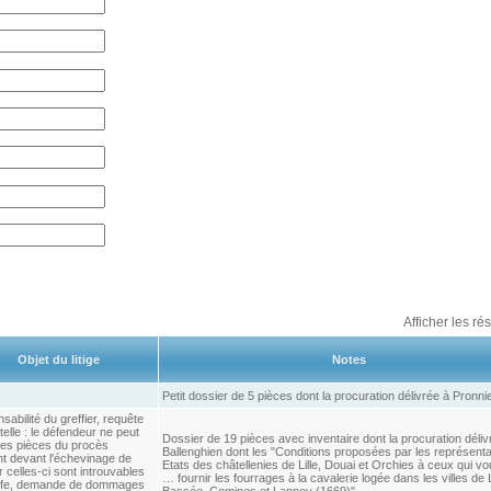
Afficher les ré
Objet du litige
Notes
Petit dossier de 5 pièces dont la procuration délivrée à Pronni
abilité du greffier, requête
telle : le défendeur ne peut
Dossier de 19 pièces avec inventaire dont la procuration déliv
 les pièces du procès
Ballenghien dont les "Conditions proposées par les représent
nt devant l'échevinage de
Etats des châtellenies de Lille, Douai et Orchies à ceux qui v
ar celles-ci sont introuvables
… fournir les fourrages à la cavalerie logée dans les villes de L
ffe, demande de dommages
Bassée, Comines et Lannoy (1669)"