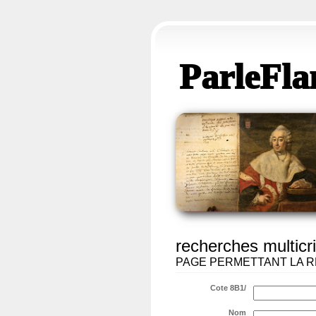
ParleFla
recherches multicri
PAGE PERMETTANT LA R
Cote 8B1/
Nom