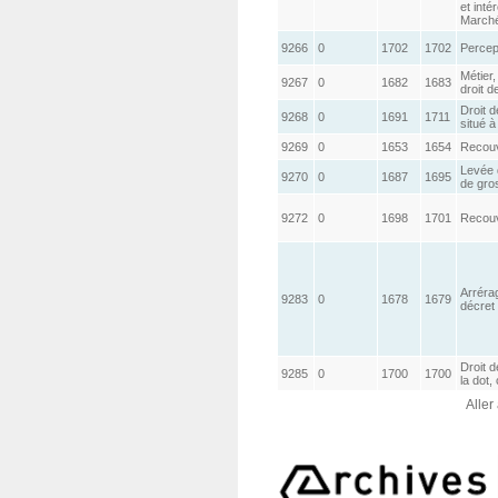
et inté
Marché
9266
0
1702
1702
Percep
Métier,
9267
0
1682
1683
droit d
Droit d
9268
0
1691
1711
situé à
9269
0
1653
1654
Recouv
Levée 
9270
0
1687
1695
de gros
9272
0
1698
1701
Recouv
Arréra
9283
0
1678
1679
décret
Droit 
9285
0
1700
1700
la dot,
Aller