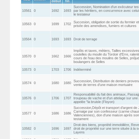
début
fin
Succession, Nomination d'un exécuteur tes
10561
0
1692
1693
par les héritiers, en concurrence avec celu
le testateur
Succesion, obligation de sortie du fermier et
10563
0
1699
1702
prisée des amendises, fumiers et cultures
10564
0
1693
1693
Droit de terrage
Impôts et taxes, métiers, Tailles excessive
coutelles du moulin du Tordoir d'Erre, ralent
10570
0
1662
1666
cours de l'eau des moulins de Selles, préjud
boulangers de Selles
10573
0
1703
1706
Indéterminé
Succession, Distribution de deniers provena
10574
0
1680
1680
vente de terres d'une maison mortuaire
Responsabilité du fait des animaux, Passag
10576
0
1706
1707
troupeau de vache et d'un attelage sur une
appelée "la bruisle (Floyon)
Succession,Dépôt et transport d'argent de
Carnaige par son confesseur (carme chau
10577
0
1686
1686
Valenciennes), don d'une maison après son
testament
Droit des biens, propriété immobilière, Rev
10582
0
1696
1697
droit de propriété sur une terre située à la 
Layens