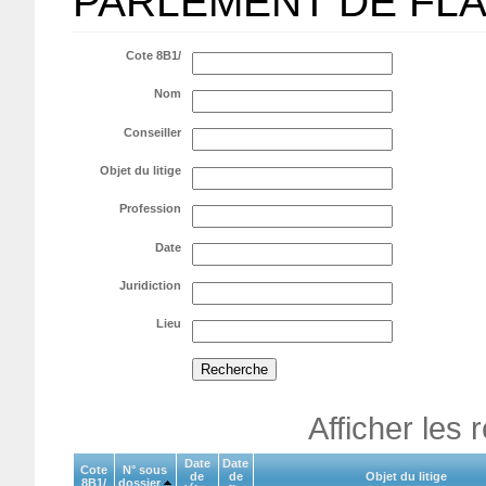
PARLEMENT DE FL
Cote 8B1/
Nom
Conseiller
Objet du litige
Profession
Date
Juridiction
Lieu
Afficher les 
Date
Date
Cote
N° sous
de
de
Objet du litige
8B1/
dossier