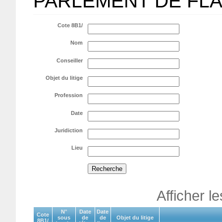
PARLEMENT DE FL
Cote 8B1/
Nom
Conseiller
Objet du litige
Profession
Date
Juridiction
Lieu
Afficher l
N°
Date
Date
Cote
sous
de
de
Objet du litige
8B1/