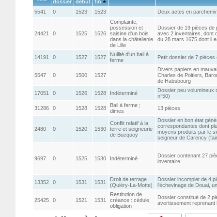
dossier
début
fin
5541
0
1523
1523
Deux actes en parchemin
Complainte,
possession et
Dossier de 19 pièces de 
24421
0
1525
1526
saisine d'un bois
avec 2 inventaires, dont
dans la châtellenie
du 28 mars 1675 dont il es
de Lille
Nullité d'un bail à
14191
0
1527
1527
Petit dossier de 7 pièce
ferme
Divers papiers en mauva
5547
0
1500
1527
Charles de Poitiers, Bar
de Habsbourg
Dossier peu volumineux d
17051
0
1526
1528
Indéterminé
n°50)
Bail à ferme ;
31286
0
1528
1528
13 pièces
dimes
Dossier en bon état génér
Conflit relatif à la
correspondantes dont plusi
2480
0
1520
1530
terre et seigneurie
moyens produits par le 
de Bucquoy
seigneur de Carency (fair
Dossier contenant 27 piè
9697
0
1525
1530
Indéterminé
inventaire
Droit de terrage
Dossier incomplet de 4 p
13352
0
1531
1531
(Quiéry-La-Motte)
l'échevinage de Douai, un
Restitution de
Dossier constitué de 2 pi
25425
0
1521
1531
créance : cédule,
avertissement reprenant 
obligation