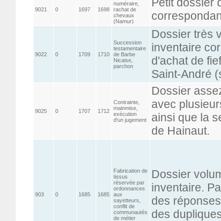
Petit dossier
numéraire,
9021
0
1697
1698
rachat de
correspondan
chevaux
(Namur)
Dossier très 
Succession
inventaire co
testamentaire
9022
0
1709
1710
de Barbe
d'achat de fi
Nicaise,
parchon
Saint-André (
Dossier asse
avec plusieur
Contrainte,
mainmise,
9025
0
1707
1712
exécution
ainsi que la 
d'un jugement
de Hainaut.
Fabrication de
Dossier volu
tissus
réservée par
inventaire. Pa
ordonnances
903
0
1685
1685
aux
des réponses 
sayetteurs,
conflit de
des duplique
communautés
de métier