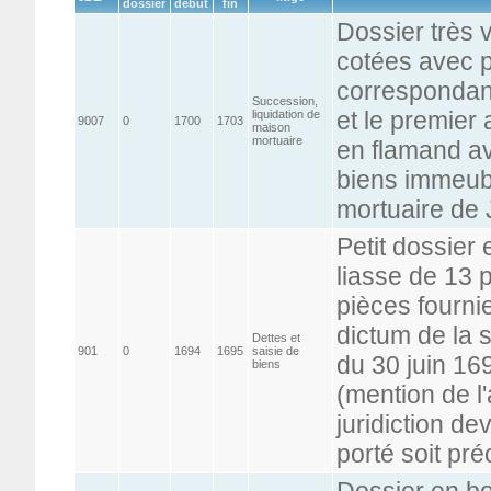
dossier
début
fin
Dossier très 
cotées avec p
correspondant
Succession,
et le premier
liquidation de
9007
0
1700
1703
maison
mortuaire
en flamand av
biens immeub
mortuaire de
Petit dossier
liasse de 13 
pièces fourni
dictum de la 
Dettes et
901
0
1694
1695
saisie de
du 30 juin 1
biens
(mention de l
juridiction de
porté soit pré
Dossier en bo