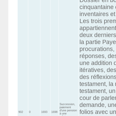
cinquantaine 
inventaires e
Les trois pre
appartiennen
deux derniers
la partie Pay
procurations, 
réponses, des
une addition 
itératives, de
des réflexion
testament, la 
testament, un 
cour de parle
demande, une
Succession,
paiement
folios avec un
d'une pension
902
0
1693
1698
à une