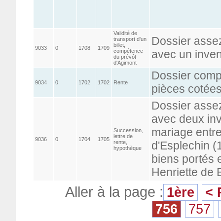
Validité de
Dossier asse
transport d'un
billet,
9033
0
1708
1709
compétence
avec un inven
du prévôt
d'Agimont
Dossier comp
9034
0
1702
1702
Rente
pièces cotées
Dossier asse
avec deux inv
mariage entre
Succession,
lettre de
9036
0
1704
1705
rente,
d'Esplechin (
hypothèque
biens portés
Henriette de 
Aller à la page :
1ère
< 
756
757