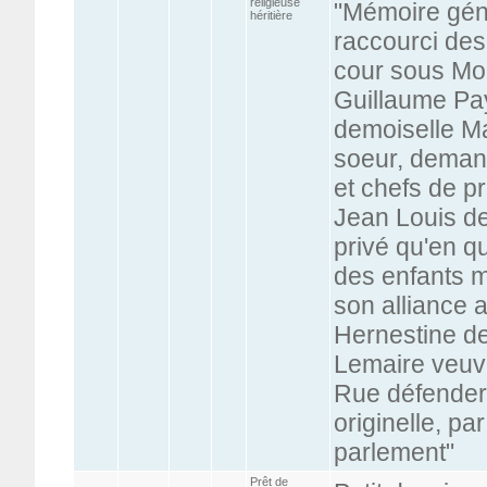
religieuse
"Mémoire gén
héritière
raccourci des
cour sous Mon
Guillaume Paye
demoiselle Ma
soeur, demand
et chefs de pr
Jean Louis d
privé qu'en qu
des enfants m
son alliance 
Hernestine de
Lemaire veuve
Rue défender
originelle, p
parlement"
Prêt de