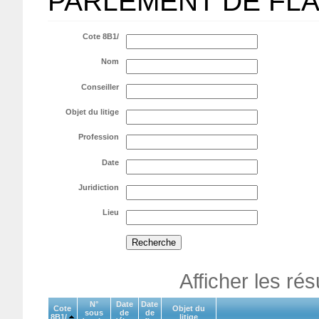
PARLEMENT DE FL
Cote 8B1/
Nom
Conseiller
Objet du litige
Profession
Date
Juridiction
Lieu
Afficher les ré
N°
Date
Date
Cote
Objet du
sous
de
de
8B1/
litige