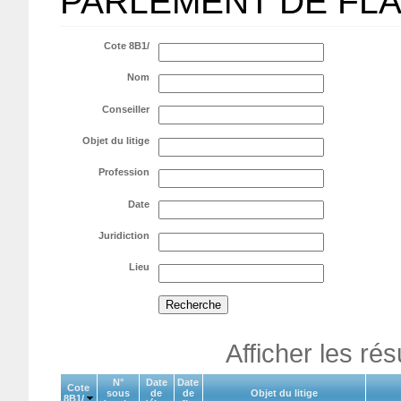
PARLEMENT DE FL
Cote 8B1/
Nom
Conseiller
Objet du litige
Profession
Date
Juridiction
Lieu
Afficher les ré
N°
Date
Date
Cote
sous
de
de
Objet du litige
8B1/