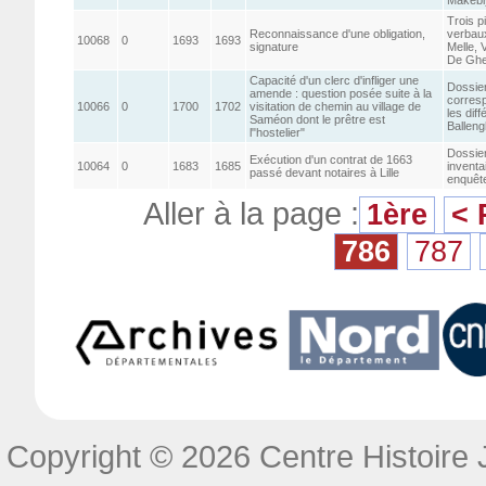
Trois p
Reconnaissance d'une obligation,
verbaux
10068
0
1693
1693
signature
Melle, 
De Ghe
Capacité d'un clerc d'infliger une
Dossier
amende : question posée suite à la
corresp
10066
0
1700
1702
visitation de chemin au village de
les diff
Saméon dont le prêtre est
Balleng
l"hostelier"
Dossier
Exécution d'un contrat de 1663
10064
0
1683
1685
inventai
passé devant notaires à Lille
enquête
Aller à la page :
1ère
< 
786
787
Copyright © 2026 Centre Histoire J