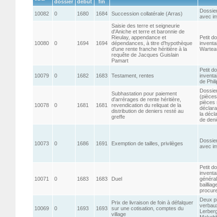
dossier
début
fin
Dossie
10082
0
1680
1684
Succession collatérale (Arras)
avec in
Saisie des terre et seigneurie
d'Aniche et terre et baronnie de
Rieulay, appendance et
Petit d
10080
0
1694
1694
dépendances, à titre d'hypothèque
inventa
d'une rente franche héritière à la
Wartea
requête de Jacques Guislain
Pamart
Petit d
10079
0
1682
1683
Testament, rentes
inventa
de Phil
Dossie
Subhastation pour paiement
(pièces
d'arrérages de rente héritière,
pièces 
10078
0
1681
1681
revendication du reliquat de la
déclara
distribution de deniers resté au
la décla
greffe
de deni
Dossie
10073
0
1686
1691
Exemption de tailles, privilèges
avec in
Petit d
inventa
10071
0
1683
1683
Duel
général
baillia
procur
Deux pi
Prix de livraison de foin à défalquer
verbaux
10069
0
1693
1693
sur une cotisation, comptes du
Lerberg
village
Makebl