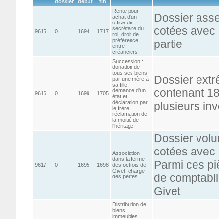
dossier
début
fin
Rente pour
Dossier asse
achat d'un
office de
cotées avec 
secrétaire du
9615
0
1694
1717
roi, droit de
préférence
partie
entre
créanciers
Succession :
donation de
tous ses biens
Dossier ext
par une mère à
sa fille,
contenant 18
demande d'un
9616
0
1699
1705
état et
déclaration par
plusieurs inv
le frère,
réclamation de
la moitié de
l'héritage
Dossier volu
cotées avec 
Association
dans la ferme
Parmi ces pi
9617
0
1695
1698
des octrois de
Givet, charge
de comptabili
des pertes
Givet
Distribution de
biens
immeubles