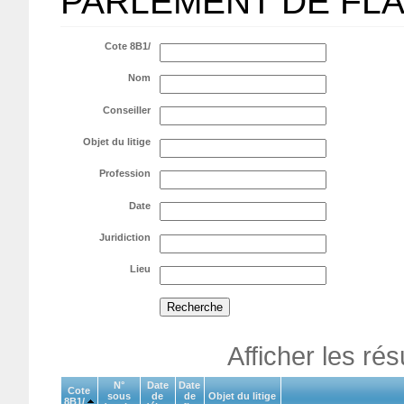
PARLEMENT DE FL
Cote 8B1/
Nom
Conseiller
Objet du litige
Profession
Date
Juridiction
Lieu
Afficher les ré
N°
Date
Date
Cote
sous
de
de
Objet du litige
8B1/