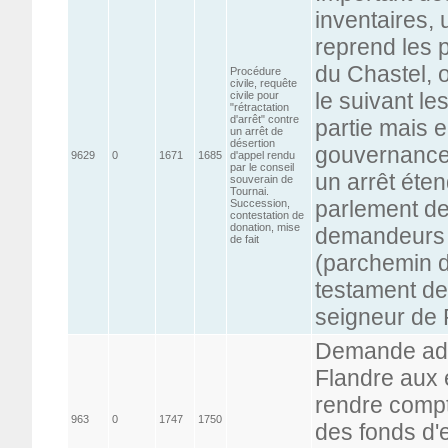
inventaires, 
reprend les 
du Chastel, o
Procédure
civile, requête
le suivant l
civile pour
"rétractation
d'arrêt" contre
partie mais 
un arrêt de
désertion
gouvernance.
9629
0
1671
1685
d'appel rendu
par le conseil
un arrêt éte
souverain de
Tournai.
parlement de
Succession,
contestation de
donation, mise
demandeurs d
de fait
(parchemin d
testament de
seigneur de
Demande adr
Flandre aux 
rendre compt
963
0
1747
1750
des fonds d'