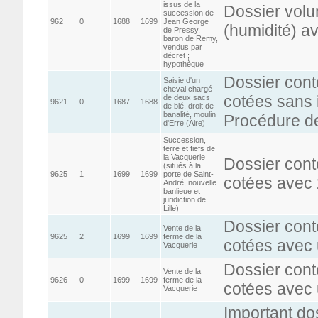
issus de la
Dossier volu
succession de
962
0
1688
1699
Jean George
(humidité) a
de Pressy,
baron de Remy,
vendus par
décret ;
hypothèque
Dossier cont
Saisie d'un
cheval chargé
cotées sans 
de deux sacs
9621
0
1687
1688
de blé, droit de
banalité, moulin
Procédure de
d'Erre (Aire)
Succession,
terre et fiefs de
la Vacquerie
Dossier cont
(situés à la
9625
1
1699
1699
porte de Saint-
cotées avec 
André, nouvelle
banlieue et
juridiction de
Lille)
Dossier cont
Vente de la
9625
2
1699
1699
ferme de la
cotées avec 
Vacquerie
Dossier cont
Vente de la
9626
0
1699
1699
ferme de la
cotées avec 
Vacquerie
Important do