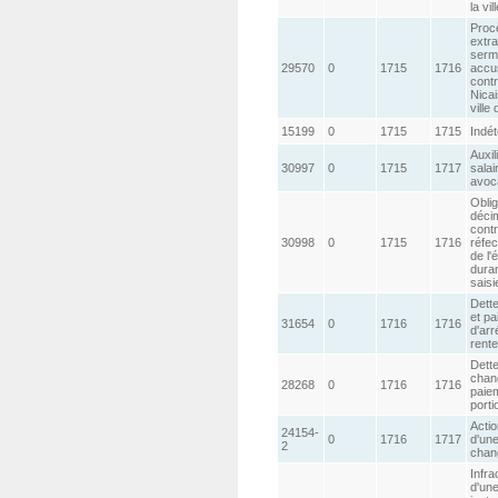
la vil
Procè
extra
serm
29570
0
1715
1716
accus
contr
Nicai
ville
15199
0
1715
1715
Indé
Auxil
30997
0
1715
1717
salai
avoc
Oblig
déci
contr
30998
0
1715
1716
réfe
de l'
duran
saisi
Dette
et p
31654
0
1716
1716
d'ar
rente
Dette
chan
28268
0
1716
1716
paie
porti
Acti
24154-
0
1716
1717
d'une
2
chan
Infrac
d'un