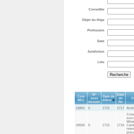
Conseiller
Objet du litige
Profession
Date
Juridiction
Lieu
N°
Date
Cote
Date de
sous
de
Ob
8B1/
début
dossier
fin
16862
0
1715
1717
Arré
Créa
succ
Minar
29569
0
1715
1716
Camb
reten
proc