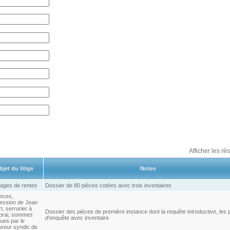
Afficher les ré
jet du litige
Notes
rages de rentes
Dossier de 80 pièces cotées avec trois inventaires
nces,
ession de Jean
t, serrurier à
Dossier des pièces de première instance dont la requête introductive, les 
rai, sommes
d'enquête avec inventaire
ues par le
ureur syndic de