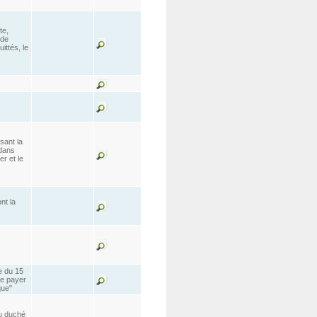
te,
ude
ittés, le
sant la
 dans
er et le
nt la
e du 15
de payer
que"
du duché