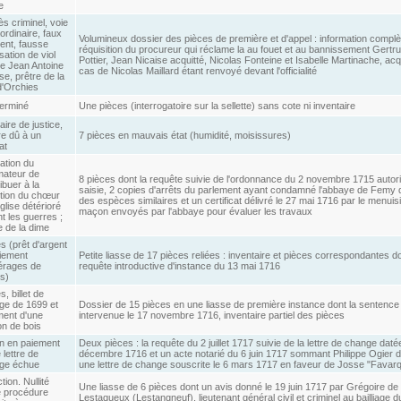
le
s criminel, voie
ordinaire, faux
Volumineux dossier des pièces de première et d'appel : information complè
ent, fausse
réquisition du procureur qui réclame la au fouet et au bannissement Gertr
ation de viol
Pottier, Jean Nicaise acquitté, Nicolas Fonteine et Isabelle Martinache, acqu
e Jean Antoine
cas de Nicolas Maillard étant renvoyé devant l'officialité
se, prêtre de la
 d'Orchies
terminé
Une pièces (interrogatoire sur la sellette) sans cote ni inventaire
iaire de justice,
re dû à un
7 pièces en mauvais état (humidité, moisissures)
at
ation du
mateur de
8 pièces dont la requête suivie de l'ordonnance du 2 novembre 1715 autori
ibuer à la
saisie, 2 copies d'arrêts du parlement ayant condamné l'abbaye de Femy
ction du chœur
des espèces similaires et un certificat délivré le 27 mai 1716 par le menuisi
église détérioré
maçon envoyés par l'abbaye pour évaluer les travaux
t les guerres ;
e de la dime
s (prêt d'argent
aiement
Petite liasse de 17 pièces reliées : inventaire et pièces correspondantes do
rérages de
requête introductive d'instance du 13 mai 1716
s)
s, billet de
ge de 1699 et
Dossier de 15 pièces en une liasse de première instance dont la sentence
ment d'une
intervenue le 17 novembre 1716, inventaire partiel des pièces
on de bois
on en paiement
Deux pièces : la requête du 2 juillet 1717 suivie de la lettre de change daté
 lettre de
décembre 1716 et un acte notarié du 6 juin 1717 sommant Philippe Ogier 
ge échue
une lettre de change souscrite le 6 mars 1717 en faveur de Josse "Favar
tion. Nullité
Une liasse de 6 pièces dont un avis donné le 19 juin 1717 par Grégoire de
e procédure
Lestaqueux (Lestangneuf), lieutenant général civil et criminel au bailliage 