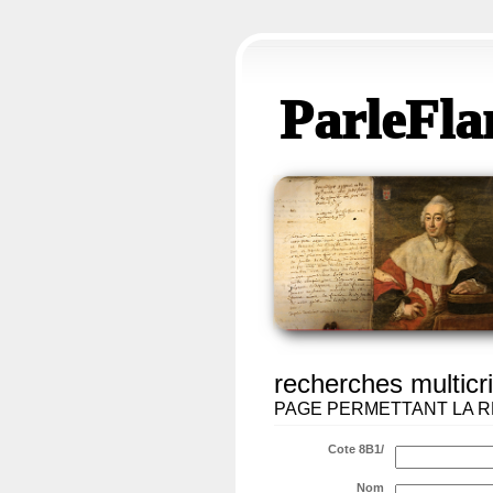
ParleFla
recherches multicri
PAGE PERMETTANT LA R
Cote 8B1/
Nom