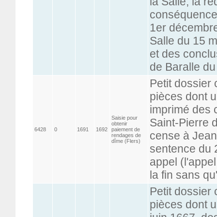
la Salle, la 
conséquence à
1er décembre
Salle du 15 ma
et des conclu
de Baralle d
Petit dossier
pièces dont u
imprimé des c
Saisie pour
Saint-Pierre 
obtenir
6428
0
1691
1692
paiement de
cense à Jean
rendages de
dîme (Flers)
sentence du 2
appel (l'appe
la fin sans qu'
Petit dossier
pièces dont u