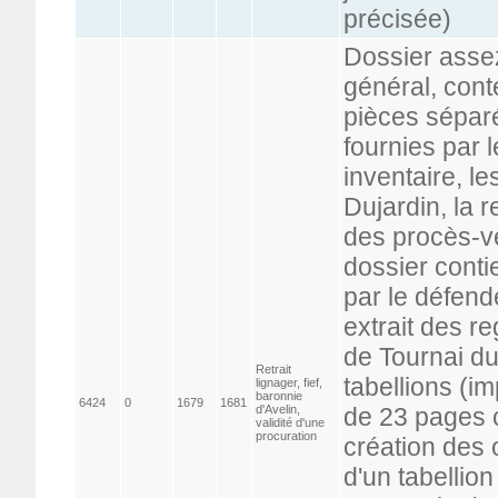
précisée)
Dossier asse
général, cont
pièces séparé
fournies par
inventaire, l
Dujardin, la 
des procès-v
dossier conti
par le défend
extrait des r
de Tournai d
Retrait
tabellions (im
lignager, fief,
baronnie
6424
0
1679
1681
d'Avelin,
de 23 pages c
validité d'une
procuration
création des 
d'un tabellion