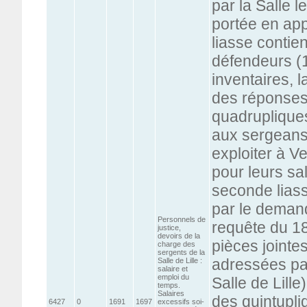
par la Salle 
portée en ap
liasse contien
défendeurs (
inventaires, 
des réponses
quadrupliques
aux sergeans 
exploiter à Ve
pour leurs sa
seconde liass
par le demand
Personnels de
requête du 1
justice,
devoirs de la
pièces jointe
charge des
sergents de la
adressées par 
Salle de Lille :
salaire et
emploi du
Salle de Lille
temps.
Salaires
des quintupli
6427
0
1691
1697
excessifs soi-