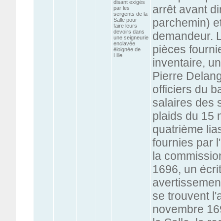
disant exigés
arrêt avant d
par les
sergents de la
parchemin) et
Salle pour
faire leurs
devoirs dans
demandeur. La
une seigneurie
enclavée
pièces fourni
éloignée de
Lille
inventaire, 
Pierre Delang
officiers du b
salaires des 
plaids du 15 
quatrième lia
fournies par l
la commission
1696, un écrit
avertissement
se trouvent l
novembre 1695