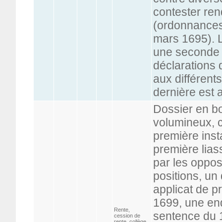
contester ren
(ordonnances
mars 1695). L
une seconde l
déclarations 
aux différents
dernière est 
Dossier en bo
volumineux, c
première inst
première lias
par les oppos
positions, un 
applicat de p
1699, une enq
Rente,
sentence du 1e
cession de
rente, collège