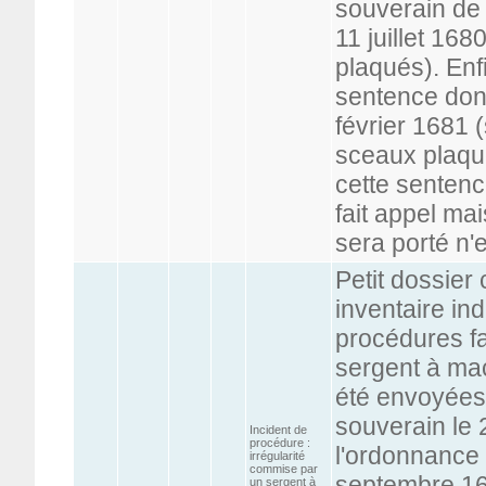
souverain de
11 juillet 16
plaqués). Enfi
sentence dont 
février 1681 
sceaux plaqués
cette senten
fait appel mai
sera porté n'
Petit dossier
inventaire in
procédures fa
sergent à mac
été envoyées
souverain le 
Incident de
procédure :
l'ordonnance
irrégularité
commise par
septembre 168
un sergent à