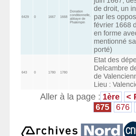
juin 1667, de
de droit, un i
Donation
par les oppos
conditionnelle,
6429
0
1667
1668
abbaye de
Phalempin
février 1668 d
en forme avec
mentionné sans
porté)
Etat des dép
Delcambre de 
643
0
1780
1780
de Valencien
Lieu : Valenc
Aller à la page :
1ère
< 
675
676