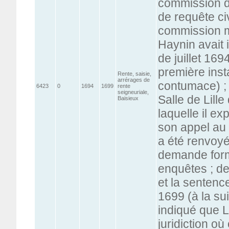
commission de
de requête civ
commission m
Haynin avait 
de juillet 16
première inst
Rente, saisie,
arrérages de
contumace) ; 
6423
0
1694
1699
rente
seigneuriale,
Salle de Lil
Baisieux
laquelle il ex
son appel au
a été renvoyée
demande form
enquêtes ; de
et la sentenc
1699 (à la sui
indiqué que L
juridiction où