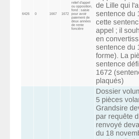
relief d'appel
de Lille qui 
ou opposition,
fond : saisie
sentence du 16
6426
0
1667
1672
pour avoir
paiement de
cette sentenc
deux années
de rente
appel ; il sou
foncière
en convertissa
sentence du 
forme). La pi
sentence défi
1672 (senten
plaqués)
Dossier volum
5 pièces vola
Grandsire dev
par requête 
renvoyé devant
du 18 novemb