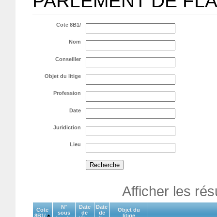
PARLEMENT DE FL
Cote 8B1/
Nom
Conseiller
Objet du litige
Profession
Date
Juridiction
Lieu
Afficher les ré
N°
Date
Date
Cote
Objet du
sous
de
de
8B1/
litige