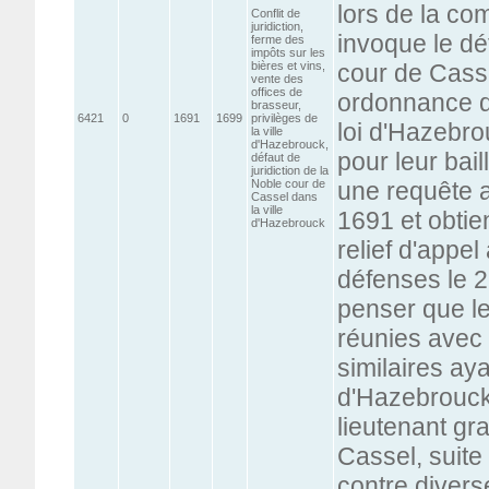
lors de la co
Conflit de
juridiction,
invoque le déf
ferme des
impôts sur les
bières et vins,
cour de Casse
vente des
offices de
ordonnance d
brasseur,
6421
0
1691
1699
privilèges de
loi d'Hazebro
la ville
d'Hazebrouck,
pour leur baill
défaut de
juridiction de la
Noble cour de
une requête 
Cassel dans
la ville
1691 et obti
d'Hazebrouck
relief d'appel
défenses le 
penser que le
réunies avec 
similaires ay
d'Hazebrouck
lieutenant gra
Cassel, suite 
contre diver