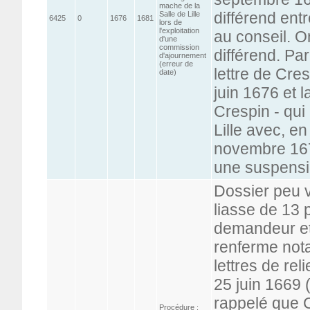
mache de la
différend entr
Salle de Lille
6425
0
1676
1681
lors de
l'exploitation
au conseil. On
d'une
commission
différend. Pa
d'ajournement
(erreur de
lettre de Cre
date)
juin 1676 et 
Crespin - qui 
Lille avec, e
novembre 167
une suspensi
Dossier peu 
liasse de 13 
demandeur et 
renferme not
lettres de rel
25 juin 1669 (
rappelé que Ca
Procédure :