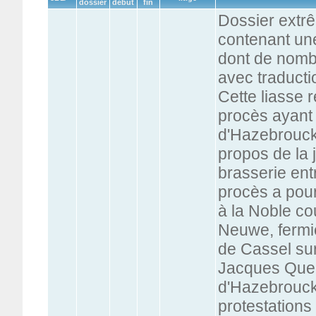
dossier
début
fin
Dossier extr
contenant une
dont de nomb
avec traducti
Cette liasse r
procès ayant
d'Hazebrouck
propos de la 
brasserie ent
procès a pour
à la Noble co
Neuwe, fermie
de Cassel sur
Jacques Queke
d'Hazebrouck,
protestations