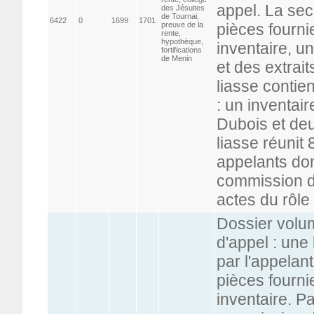
appel. La sec
des Jésuites
de Tournai,
6422
0
1699
1701
preuve de la
pièces fourni
rente,
hypothèque,
inventaire, u
fortifications
de Menin
et des extrai
liasse contien
: un inventair
Dubois et deu
liasse réunit 
appelants don
commission d'
actes du rôl
Dossier volu
d'appel : une
par l'appelant
pièces fournie
inventaire. P