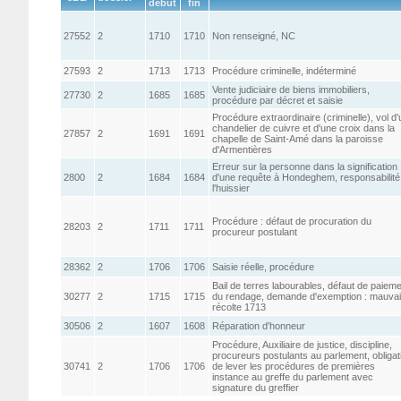
début
fin
27552
2
1710
1710
Non renseigné, NC
27593
2
1713
1713
Procédure criminelle, indéterminé
Vente judiciaire de biens immobiliers,
27730
2
1685
1685
procédure par décret et saisie
Procédure extraordinaire (criminelle), vol d'
chandelier de cuivre et d'une croix dans la
27857
2
1691
1691
chapelle de Saint-Amé dans la paroisse
d'Armentières
Erreur sur la personne dans la signification
2800
2
1684
1684
d'une requête à Hondeghem, responsabilité
l'huissier
Procédure : défaut de procuration du
28203
2
1711
1711
procureur postulant
28362
2
1706
1706
Saisie réelle, procédure
Bail de terres labourables, défaut de paiem
30277
2
1715
1715
du rendage, demande d'exemption : mauva
récolte 1713
30506
2
1607
1608
Réparation d'honneur
Procédure, Auxiliaire de justice, discipline,
procureurs postulants au parlement, obligat
30741
2
1706
1706
de lever les procédures de premières
instance au greffe du parlement avec
signature du greffier