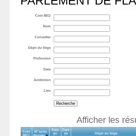
PARLEMENT DE FL
Cote 8B1/
Nom
Conseiller
Objet du litige
Profession
Date
Juridiction
Lieu
Afficher les ré
Date
Date
Cote
N° sous
de
de
Objet du litige
8B1/
dossier