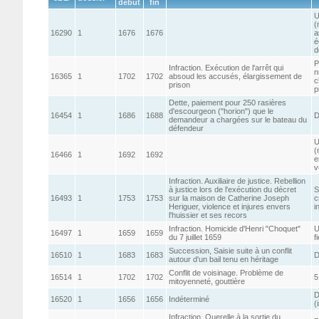
début
fin
U
(
16290
1
1676
1676
a
é
d
P
Infraction. Exécution de l'arrêt qui
n
16365
1
1702
1702
absoud les accusés, élargissement de
c
prison
p
Dette, paiement pour 250 rasières
d'escourgeon ("horion") que le
16454
1
1686
1688
D
demandeur a chargées sur le bateau du
défendeur
U
(
16466
1
1692
1692
e
v
Infraction. Auxiliaire de justice. Rebellion
à justice lors de l'exécution du décret
S
16493
1
1753
1753
sur la maison de Catherine Joseph
c
Heriguer, violence et injures envers
i
l'huissier et ses recors
Infraction. Homicide d'Henri "Choquet"
U
16497
1
1659
1659
du 7 juillet 1659
f
Succession, Saisie suite à un conflit
16510
1
1683
1683
D
autour d'un bail tenu en héritage
Conflit de voisinage. Problème de
16514
1
1702
1702
5
mitoyenneté, gouttière
D
16520
1
1656
1656
Indéterminé
(
Infraction. Querelle à la sortie du