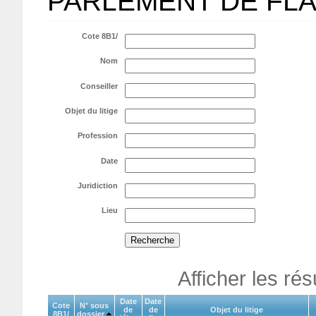
PARLEMENT DE FL
Cote 8B1/
Nom
Conseiller
Objet du litige
Profession
Date
Juridiction
Lieu
Afficher les ré
Date
Date
Cote
N° sous
de
de
Objet du litige
8B1/
dossier