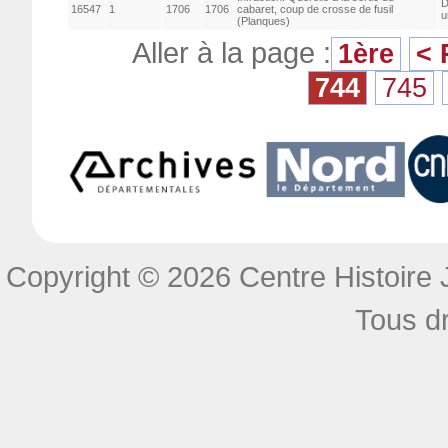
D
16547
1
1706
1706
cabaret, coup de crosse de fusil
u
(Planques)
Aller à la page :
1ère
< 
744
745
Copyright © 2026 Centre Histoire J
Tous dr