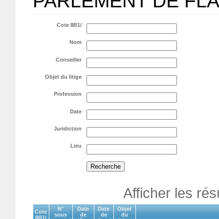
PARLEMENT DE FL
Cote 8B1/
Nom
Conseiller
Objet du litige
Profession
Date
Juridiction
Lieu
Afficher les ré
N°
Date
Date
Objet
Cote
sous
de
de
du
8B1/