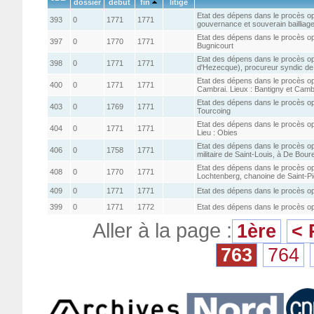
dossier
début
fin
litige
Etat des dépens dans le procès oppo
393
0
1771
1771
gouvernance et souverain bailliage de
Etat des dépens dans le procès op
397
0
1770
1771
Bugnicourt
Etat des dépens dans le procès 
398
0
1771
1771
d'Hezecque), procureur syndic de
Etat des dépens dans le procès opp
400
0
1771
1771
Cambrai. Lieux : Bantigny et Camb
Etat des dépens dans le procès op
403
0
1769
1771
Tourcoing
Etat des dépens dans le procès opp
404
0
1771
1771
Lieu : Obies
Etat des dépens dans le procès opp
406
0
1758
1771
militaire de Saint-Louis, à De Bour
Etat des dépens dans le procès o
408
0
1770
1771
Lochtenberg, chanoine de Saint-Pie
409
0
1771
1771
Etat des dépens dans le procès o
399
0
1771
1772
Etat des dépens dans le procès opp
Aller à la page :
1ère
< 
763
764