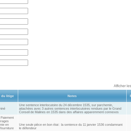
Afficher le
 du litige
Notes
Une sentence interlocutoire du 24 décembre 1535, sur parchemin,
miné
attachées avec 3 autres sentences interlocutoires rendues par le Grand
Conseil de Malines en 1535 dans des affaires apparemment connexes
 Paiement
érages
ente en
Une seule pièce en bon état : la sentence du 11 janvier 1536 condamnant
 fourniture
le défendeur