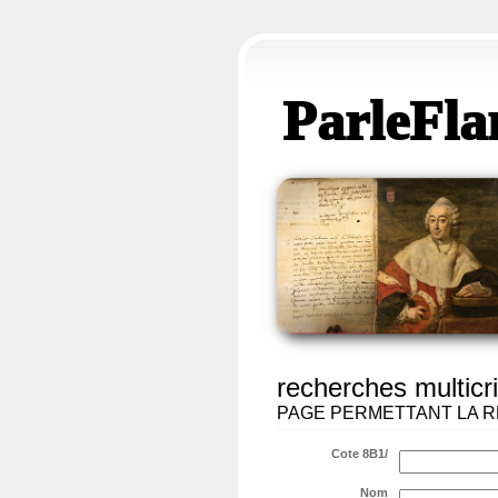
ParleFla
recherches multicri
PAGE PERMETTANT LA R
Cote 8B1/
Nom