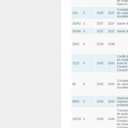
de chap
Noël et 
Complai
101
0
1535
1537
de saisi
novellet
26342
0
1537
1537
Saisie d
26346
0
1537
1537
Saisie 
2563
0
1538
1538
Conflit d
en matiè
7122
0
1542
1542
entre le
Flandre
Conseil
Complai
95
0
1542
1542
de saisi
novellet
Opposit
9863
0
1543
1544
mainten
prében
Transpo
de grai
marché 
16378
0
1543
1544
Gorgue
de moud
à Estair