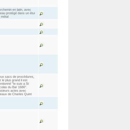
rchemin en latin, avec
eau protégé dans un étui
 métal
ux sacs de procédures,
r le plus grand il est
ntionné "Ie suis a St
colas du Bar 1686".
usieurs actes avec
eaux de Charles Quint