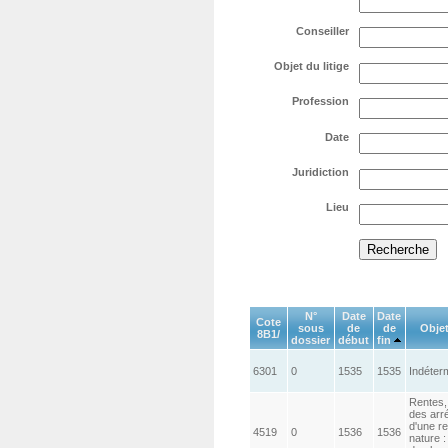
Conseiller
Objet du litige
Profession
Date
Juridiction
Lieu
N°
Date
Date
Cote
sous
de
de
Objet
8B1/
dossier
début
fin
6301
0
1535
1535
Indéter
Rentes,
des arr
d'une r
4519
0
1536
1536
nature :