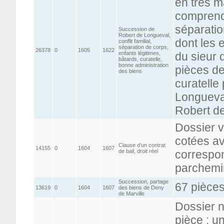
en très m
comprend
séparation
Succession de
Robert de Longueval,
dont les 
conflit familial,
séparation de corps,
26378
0
1605
1622
enfants légitimes,
du sieur 
bâtards, curatelle,
bonne administration
pièces d
des biens
curatelle
Longueval
Robert d
Dossier 
cotées av
Clause d'un contrat
14155
0
1604
1607
de bail, droit réel
correspo
parchemin
Succession, partage
67 pièces
13619
0
1604
1607
des biens de Deny
de Marville
Dossier n
pièce : u