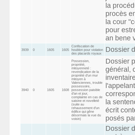
la procéd
procès en
la cour "
pour estr
an bene v
Confiscation de
Dossier d
3939
0
1605
1605
houblon pour violation
des placards royaux
Dossier p
Possession,
propriété,
général, 
mitoyenneté :
revendication de la
propriété d'un mur
inventair
mitoyen à
Valenciennes, trouble
l'appelan
possessoire,
3940
0
1605
1608
possession paisible
correspon
d'an et jour,
complainte en cas de
la sentenc
saisine et novelleté
(suite au
rehaussement d'un
écrit con
édifice qui gêne
désormais la vue du
posés par
voisin)
Dossier d