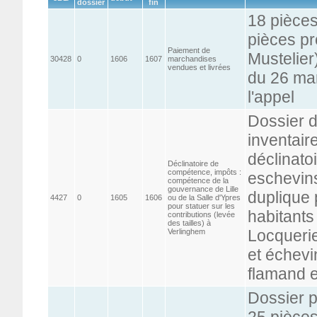
dossier
fin
18 pièces
pièces pr
Paiement de
Mustelier
30428
0
1606
1607
marchandises
vendues et livrées
du 26 mars
l'appel
Dossier d
inventair
déclinatoi
Déclinatoire de
compétence, impôts :
eschevins
compétence de la
gouvernance de Lille
duplique 
4427
0
1605
1606
ou de la Salle d'Ypres
pour statuer sur les
habitants
contributions (levée
des tailles) à
Locquerie,
Verlinghem
et échevi
flamand e
Dossier 
25 pièces