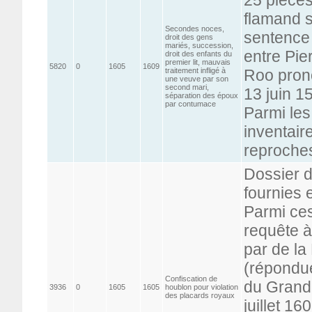
flamand s
Secondes noces,
sentence
droit des gens
mariés, succession,
entre Pie
droit des enfants du
premier lit, mauvais
5820
0
1605
1609
traitement infligé à
Roo prono
une veuve par son
second mari,
13 juin 15
séparation des époux
par contumace
Parmi les
inventair
reproches
Dossier d
fournies 
Parmi ces
requête à
par de la
(répondue
Confiscation de
du Grand 
3936
0
1605
1605
houblon pour violation
des placards royaux
juillet 1