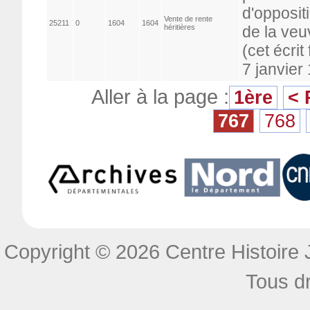
d'opposit
Vente de rente
25211
0
1604
1604
héritières
de la veu
(cet écrit
7 janvier
Aller à la page :
1ère
< 
767
768
Copyright © 2026 Centre Histoire J
Tous dr