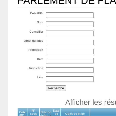
PARLEMENT DE FL
Cote 8B1/
Nom
Conseiller
Objet du litige
Profession
Date
Juridiction
Lieu
Afficher les ré
N°
Date
Cote
Date de
sous
de
Objet du litige
8B1/
début