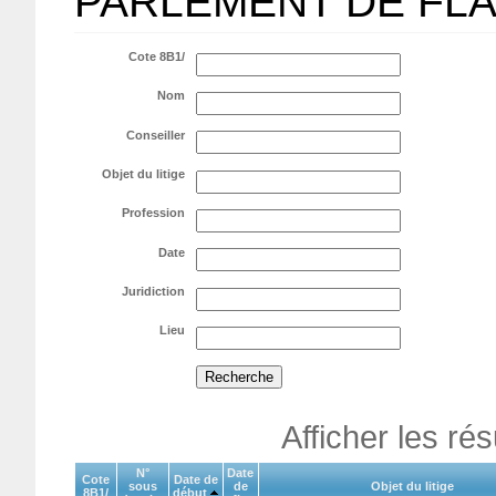
PARLEMENT DE FL
Cote 8B1/
Nom
Conseiller
Objet du litige
Profession
Date
Juridiction
Lieu
Afficher les ré
N°
Date
Cote
Date de
sous
de
Objet du litige
8B1/
début