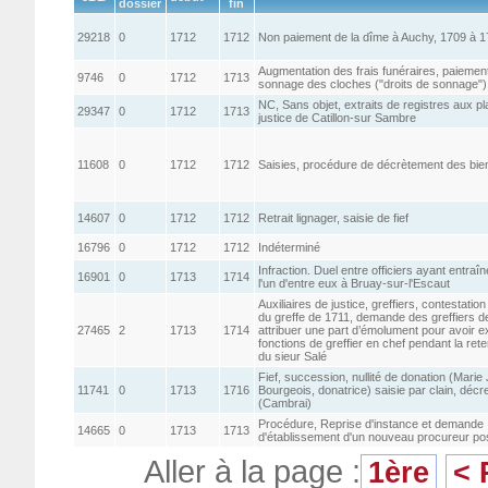
dossier
fin
29218
0
1712
1712
Non paiement de la dîme à Auchy, 1709 à 1
Augmentation des frais funéraires, paiemen
9746
0
1712
1713
sonnage des cloches ("droits de sonnage")
NC, Sans objet, extraits de registres aux pl
29347
0
1712
1713
justice de Catillon-sur Sambre
11608
0
1712
1712
Saisies, procédure de décrètement des bie
14607
0
1712
1712
Retrait lignager, saisie de fief
16796
0
1712
1712
Indéterminé
Infraction. Duel entre officiers ayant entraîn
16901
0
1713
1714
l'un d'entre eux à Bruay-sur-l'Escaut
Auxiliaires de justice, greffiers, contestati
du greffe de 1711, demande des greffiers de
27465
2
1713
1714
attribuer une part d’émolument pour avoir e
fonctions de greffier en chef pendant la ret
du sieur Salé
Fief, succession, nullité de donation (Mari
11741
0
1713
1716
Bourgeois, donatrice) saisie par clain, déc
(Cambrai)
Procédure, Reprise d'instance et demande
14665
0
1713
1713
d'établissement d'un nouveau procureur pos
Aller à la page :
1ère
< 