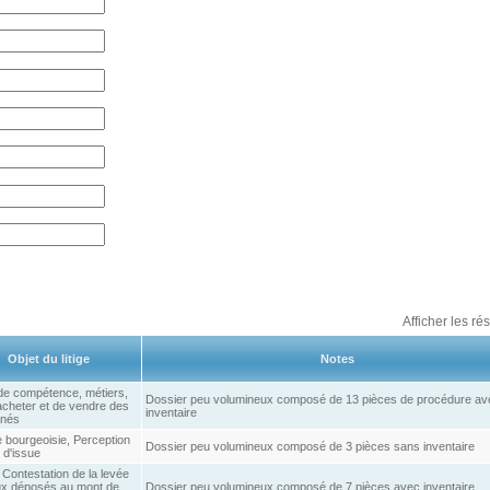
Afficher les ré
Objet du litige
Notes
 de compétence, métiers,
Dossier peu volumineux composé de 13 pièces de procédure av
'acheter et de vendre des
inventaire
anés
e bourgeoisie, Perception
Dossier peu volumineux composé de 3 pièces sans inventaire
t d'issue
 Contestation de la levée
ux déposés au mont de
Dossier peu volumineux composé de 7 pièces avec inventaire