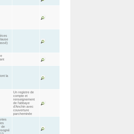
ièces
clause
cassé)
re
ant
ont la
Un registre de
compte et
renseignement
de l'abbaye
d'Anchin avec
couverture
parcheminée
antes
des
r de
besogné
 13