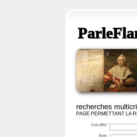
ParleFla
recherches multicri
PAGE PERMETTANT LA R
Cote 8B1/
Nom