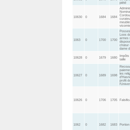
piété
Administ
Nominat
Cordou
10630
0
1684
1684
curateu
meubles
vicomt
Possess
Loos du
armes s
1063
0
1700
1700
dispose
chœur d
dame d
Impôts 
10628
0
1679
1680
taille
Recouv
paiemen
les rel
10627
0
1689
1698
d'Hasno
profit 
l'Unive
10626
0
1706
1705
Falsifi
1062
0
1682
1683
Portion