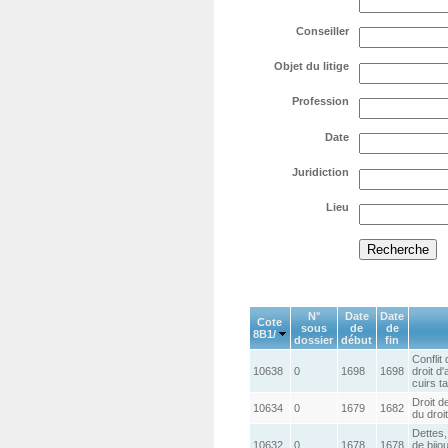
Conseiller
Objet du litige
Profession
Date
Juridiction
Lieu
N°
Date
Date
Cote
sous
de
de
8B1/
dossier
début
fin
Conflit
10638
0
1698
1698
droit d
cuirs t
Droit d
10634
0
1679
1682
du droi
Dettes,
10632
0
1678
1678
de bijo