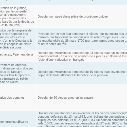
ration de la justice,
ion par le conseiller
an d'Antoine André
Dossier composé d'une pièce de procédure unique
r pour la vente des
 laissés par le décès du
e d'Haubourdin
ion par le seigneur de
 droit d'apposer ses
Petit dossier en bon état contenant 4 pièces : un inventaire des p
ur les vitres et de
fournies par l'appelant, la commission de relief d'appel avec une 
r d'un prie-Dieu dans le
de requête civile du 26 mars 1700 (sur parchemin, avec sceau 
e la chapelle de Notre-
et deux actes du rôle
e Grâce à Loos
Dossier peu volumineux composé de 23 pièces avec un inventai
et taxes, Paiement de la
correspondant. Présence de nombreuses pièces en flamand fais
l'objet d'une traduction en français
rement de créance,
t d'une pension due par
igieux de l'abbaye
Dossier peu volumineux composé de 10 pièces avec inventaire d
n sur leur temporel au
copie de la bulle attribuant le bénéfice de la pension
du séminaire du roi de
rsité de Douai
cation des comptes
Dossier de 80 pièces avec un inventaire
Dossier en bon état avec un inventaire et les pièces correspond
dont des défenses du 13 mai 1683, une réplique du demandeur, 
dupliques des défendeurs du 21 juin 1683, un écrit du demandeu
 congrue insuffisante
juillet 1683, une déclaration du demandeur du 27 août 1683, un 
des défendeurs du 9 septembre 1683, un écrit du demandeur du