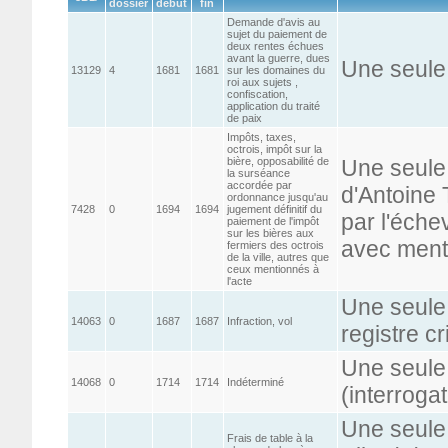
dossier
début
fin
Demande d'avis au
sujet du paiement de
deux rentes échues
avant la guerre, dues
Une seule
13129
4
1681
1681
sur les domaines du
roi aux sujets ,
confiscation,
application du traité
de paix
Impôts, taxes,
octrois, impôt sur la
bière, opposabilité de
Une seule 
la surséance
accordée par
d'Antoine 
ordonnance jusqu'au
7428
0
1694
1694
jugement définitif du
par l'éche
paiement de l'impôt
sur les bières aux
avec ment
fermiers des octrois
de la ville, autres que
ceux mentionnés à
l'acte
Une seule 
14063
0
1687
1687
Infraction, vol
registre c
Une seule
14068
0
1714
1714
Indéterminé
(interrogat
Une seule 
Frais de table à la