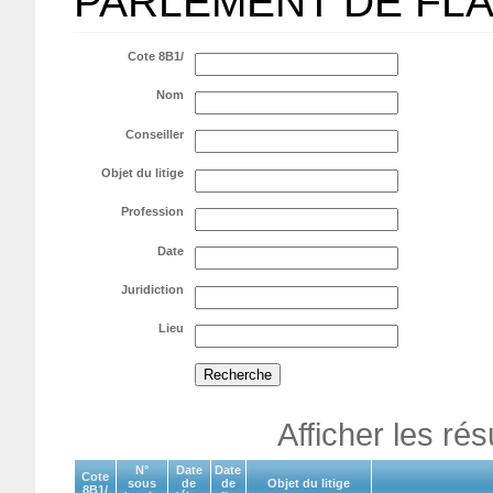
PARLEMENT DE FL
Cote 8B1/
Nom
Conseiller
Objet du litige
Profession
Date
Juridiction
Lieu
Afficher les ré
N°
Date
Date
Cote
sous
de
de
Objet du litige
8B1/