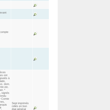
devant
 compte
ièces
es ont
joutés à
atin,
iss. dom.
tin etc.
er. *
", signés
 rendu
gy Comte
nes,
Sept imprimés
arquis
reliés en bon
t
état général