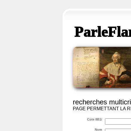
ParleFla
recherches multicri
PAGE PERMETTANT LA R
Cote 8B1/
Nom