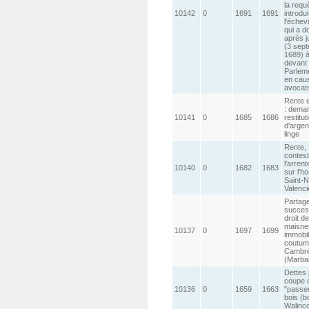
la requ
10142
0
1691
1691
introdu
l'échev
qui a d
après 
(3 sep
1689) à
devant 
Parlem
en cau
avocat
Rente 
: dema
10141
0
1685
1686
restitut
d'argen
linge
Rente,
contest
l'arren
10140
0
1682
1683
sur l'ho
Saint-N
Valenc
Partag
succes
droit de
maisne
10137
0
1697
1699
immobil
coutum
Cambré
(Marba
Dettes
coupe 
10136
0
1659
1663
"passe
bois (b
Walinco