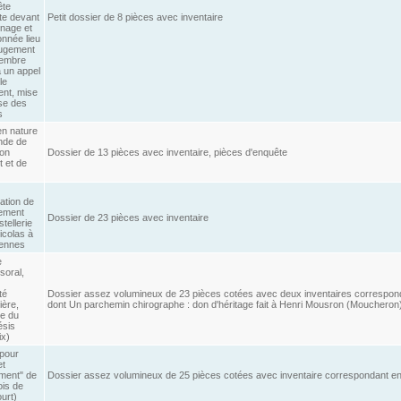
ête
ite devant
Petit dossier de 8 pièces avec inventaire
inage et
onnée lieu
jugement
tembre
 un appel
le
ent, mise
se des
s
en nature
nde de
ion
Dossier de 13 pièces avec inventaire, pièces d'enquête
t et de
ation de
tement
Dossier de 23 pièces avec inventaire
stellerie
icolas à
iennes
e
soral,
té
Dossier assez volumineux de 23 pièces cotées avec deux inventaires correspon
ière,
dont Un parchemin chirographe : don d'héritage fait à Henri Mousron (Moucheron
e du
sis
ix)
 pour
et
ment" de
Dossier assez volumineux de 25 pièces cotées avec inventaire correspondant en
ois de
urt)