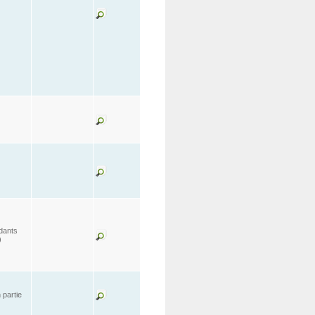
dants
)
 partie