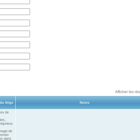
Afficher les ré
du litige
Notes
ires de
ies,
injurieux
inage de
iennes
us dans