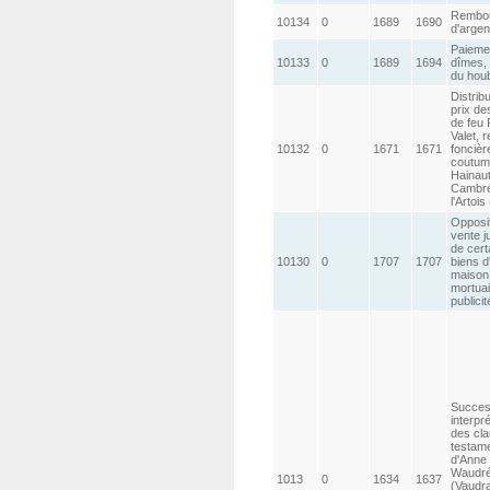
Rembo
10134
0
1689
1690
d'argen
Paieme
10133
0
1689
1694
dîmes, 
du hou
Distrib
prix de
de feu 
Valet, r
10132
0
1671
1671
foncièr
coutum
Hainaut
Cambré
l'Artois
Opposit
vente ju
de cert
10130
0
1707
1707
biens d
maison
mortuai
publicit
Succes
interpré
des cl
testam
d'Anne
Waudr
1013
0
1634
1637
(Vaudra