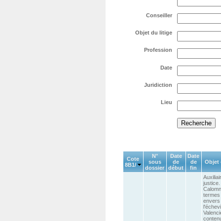
Conseiller
Objet du litige
Profession
Date
Juridiction
Lieu
N°
Date
Date
Cote
sous
de
de
Objet 
8B1/
dossier
début
fin
Auxilia
justice.
Calomn
termes 
envers
l'échev
Valenc
conten