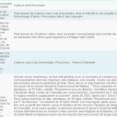
ursement
3 pièces dont l'inventaire
t prêté
nt de
Petit dossier de 4 pièces sans cote ni inventaire, dont un intendit et une enquête 
culture
l'échevinage d'Ypres. Procuration faite à Van Leberghe
blon
ution du
s biens
Philippe
ente
Petit dossier de 10 pièces cotées avec inventaire correspondant dont extraits de
e,
de distribution des biens ayant appartenu à Philippe Valet (1668)
es du
, du
sis, de
 (Estrée)
ion à la
diciaire
ains
'une
2 pièces sans cote ni inventaire. Procureurs : Yolent et Delmoitié
re,
é
Dossier assez volumineux, en bon état général, avec un inventaire et certaines p
correspondantes dont des réponses, des répliques, une requête. Toutes ces pièc
été produites devant le parlement de Dole. Deux pièces et sept imprimés ont été a
l'occasion de la révision devant le Grand conseil de Malines : * Deux imprimés en l
identiques, de 53 folios, intitulés "Responsum iuris pro illustriss. heredibus, inlustr
Cleriadi de Vergy comitis de Champlite etc contra inlustriss. marchionem de S. Mar
in magna revisione supplicantem et actorem", datés de 1637, signés par I. Deck-h
sion :
Deux autres imprimés en latin, identiques, de 45 folios, intitulés "Responsum iuris
tation
par F. de Kinschot. * Un imprimé de 42 folios intitulé "Les soussignés après avoir
auses du
leur avis au profit des dames veuve et héritiers de feu messire Cleriadus de Ver
ent
de Champlite, en la cause qu'elles soutiennent pardevant le grand Conseil de Mali
 de
comme défenderesses en révision contre messire Jean Baptiste de la Baulme, m
é
de Saint-Martin et impétrant ayant veu les moyens d'erreurs fournis de la part dudi
y),