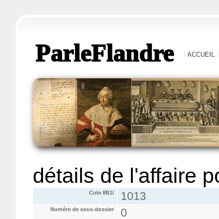
ParleFlandre
ACCUEIL
détails de l'affaire 
Cote 8B1/
1013
Numéro de sous-dossier
0