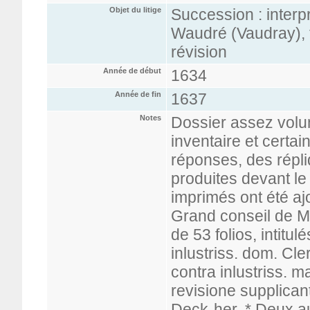
Objet du litige
Succession : interp
Waudré (Vaudray), 
révision
Année de début
1634
Année de fin
1637
Notes
Dossier assez volu
inventaire et certa
réponses, des répli
produites devant le
imprimés ont été ajo
Grand conseil de Ma
de 53 folios, intitu
inlustriss. dom. Cl
contra inlustriss. 
revisione supplican
Deck-her. * Deux au