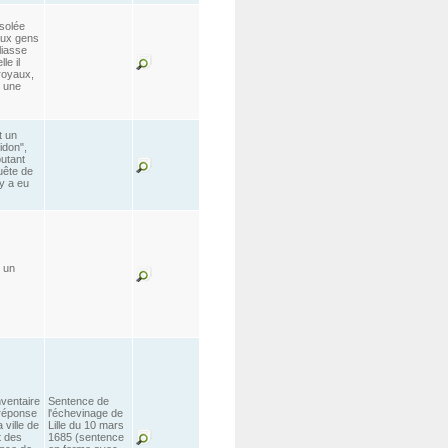
isolée
aux gens
liasse
le il
royaux,
, une
t un
idon",
utant
uête de
y a eu
t un
nventaire
Sentence de
 réponse
l'échevinage de
 ville de
Lille du 10 mars
t des
1685 (sentence