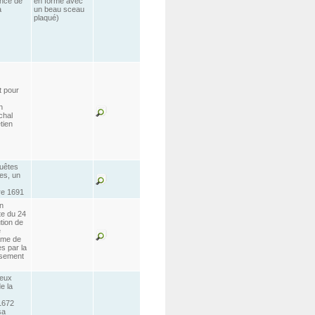
ence de
en forme avec
a
un beau sceau
plaqué)
t pour
n
chal
tien
quêtes
es, un
re 1691
n
te du 24
ution de
e
dame de
es par la
issement
deux
e la
1672
sa