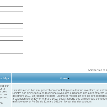
Afficher les ré
u litige
Notes
ect d'un
ur la
Petit dossier en bon état général contenant 10 pièces dont un inventaire, un extrai
arbres
registre des plaids tenus en l'audience royale des juridictions des eaux et forêts le
ant une
décembre 1691, un rapport d'experts, un procès-verbal, un avis de jurisconsulte
oyenne,
à Valenciennes en février et mars 1692, deux rapports des arbitres et la sentence
maîtrise eaux et Forêts du 12 mars 1692 en faveur des demandeurs
ion
s