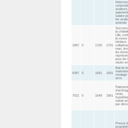
l'interven
corporat
avaleurs
paiement
salaire p
les avale
amende
Success
la châtel
Lille, conf
la veuve 
héritiers
1887
0
1700
1701
collatéra
mari, dro
les imme
représen
pour les 
situés e
Bail de t
mainmise
6397
0
1691
1691
rendage 
terre
Paiemen
d'arréra
rente,
7521
0
1649
1661
hypothèq
saisie-ar
par décr
Preuve d
propriété