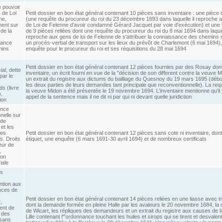
 pouvoir
 de Loi
Petit dossier en bon état général contenant 10 pièces sans inventaire : une pièce 
ne,
(une requête du procureur du roi du 23 décembre 1693 dans laquelle il reproche 
ent sur
de Loi de Felenne d'avoir condamné Gérard Jacquet par voie d'exécution) et une 
 de la
de 9 pièces reliées dont une requête du procureur du roi du 8 mai 1694 dans laquel
reproche aux gens de loi de Felenne de s'attribuer la connaissance des chemins 
sance
un procès-verbal de transport sur les lieux du prévôt de Charlemont (6 mai 1694)
mins
enquête pour le procureur du roi et ses réquisitions du 28 mai 1694
Petit dossier en bon état général contenant 12 pièces fournies par des Rosay don
al, dette
inventaire, un écrit fourni en vue de la "décision de son different contre la veuve M
par le
un extrait du registre aux dictums du bailliage du Quesnoy du 19 mars 1695 (débo
les deux parties de leurs demandes tant principale que reconventionnelle). La req
s (livre
la veuve Midon a été présentée le 19 novembre 1694. L'inventaire mentionne qu'il 
),
appel de la sentence mais il ne dit ni par qui ni devant quelle juridiction
ion
nce
nnelle sur
 de
et les
ies
Petit dossier en bon état général contenant 12 pièces sans cote ni inventaire, don
s. Droits
étiquet, une enquête (6 mars 1691-30 avril 1694) et de nombreux certificats
eur de
,
ion
iale
es
ntion aux
nces de
Petit dossier en bon état général contenant 14 pièces reliées en une liasse avec i
,
dont la demande formée en pleine Halle par les avaleurs le 20 novembre 1684, la
ent de
de Wicart, les répliques des demandeurs et un extrait du registre aux causes de la
r des
Lille contenant l'"ordonnance touchant les huiles et sirops qui se tirent et desvalen
sans