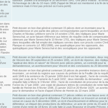
batteaux" publiée à la Bretèque le 30 décembre 1641. Une pièce volante : la sent
tion de la
l'échevinage de Lille du 10 mars 1685 (l'appel de Wicart est mentionné à la fin de l
ion des
sentence mais il n'est pas précisé où il sera porté)
,
 du
erdu par
urs et
ion dans
lenie de
Petit dossier en bon état général contenant 15 pièces dont un inventaire pour la
lit entre
demanderesse et une partie des pièces correspondantes parmi lesquelles un écri
et les
Charles et Nicolas Lefebvre servi le 14 octobre 1700, des répliques pour Marie
Seneschal, un acte faisant référence aux lettres de requête civile de compensatio
ux du
obtenues par Marie Seneschal le 10 février 1701, des tripliques pour Marie Senes
its sur
dans lesquelles elle fait emploi des tripliques servies dans son procès contre Chré
ubles,
Planque et consorts (cf. 8B1/1888), une quadruplique pour les opposants, des
tation
quintupliques pour Marie Seneschal et des sextupliques pour les opposants
biens
n Flandre
erres,
Petit dossier en bon état général contenant 15 pièces dont un inventaire, deux re
,
de Vincent des 28 septembre et 25 octobre 1691, un écrit de réponse, des répliqu
d'une
"applicat des titres et raison" de Vincent avec pièces jointes, un contredit pour la
demanderesse, un avertissement pour Vincent et des conclusions du 20 décemb
Petit dossier en bon état général contenant 16 pièces de première instance dont u
t
inventaire ; un extrait du registre aux causes du prétoire de la Feuillie (de la requê
ges de
août 1649 à la sentence du 15 janvier 1659 dont il est fait appel) ; l'acte de constit
rente par Louis de la Tramerie du 5 août 1632 ; deux intendits du demandeur ; un
ue,
enquête faite à Mons le 3 février 1651 ; l'acte de constitution de procureur de la 
rêt, vente
Forest du 17 juin 1658 ; une copie de plusieurs lettres de constitution de rente fait
et
famille de Hennin les 8 février 1598, 21 janvier 1623 et 20 février 1629 ; un avert
pour le demandeur et l'acte d'appel d'Anne de Hennin du 10 mars 1659
Petit dossier en bon état général contenant 17 pièces reliées en une liasse avec 
inventaires successifs pour le défendeur. Parmi les pièces se trouvent un extrait d
venue en cause du 5 décembre 1684, un écrit d'avertissement et défense pour le
e la
défendeur, un étiquet des productions du défendeur, un acte de vente du 23 août 
 d'une
(vente d'une rente de 18 livres 16 sols faite à Louis Brasseur et Druette Prévost, 