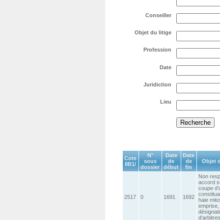
Conseiller
Objet du litige
Profession
Date
Juridiction
Lieu
N°
Date
Date
Cote
sous
de
de
Objet d
8B1/
dossier
début
fin
Non resp
accord s
coupe d'
constitu
2517
0
1691
1692
haie mit
emprise,
désignat
d'arbitre