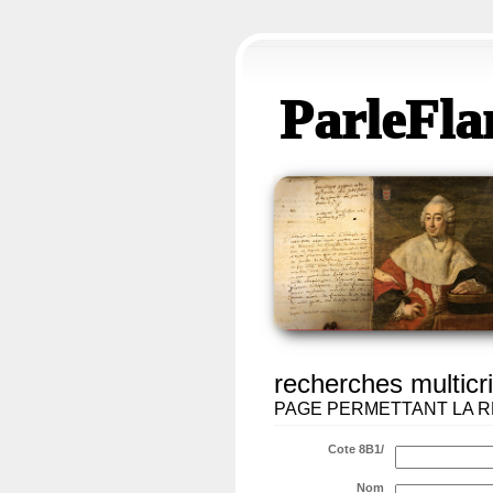
ParleFla
recherches multicri
PAGE PERMETTANT LA R
Cote 8B1/
Nom