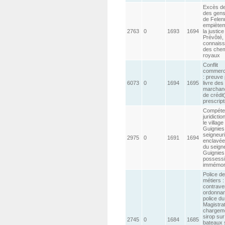
Excès de
des gens
de Felen
empiètem
2763
0
1693
1694
la justice
Prévôté,
connais
des che
royaux
Conflit
commerci
: preuve 
6073
0
1694
1695
livre des
marchand
de crédit
prescript
Compéte
juridictio
le village
Guignies 
seigneur
2975
0
1691
1694
enclavée
du seign
Guignies
possess
immémor
Police d
métiers :
contrave
ordonna
police du
Magistrat
chargem
sirop su
2745
0
1684
1685
bateaux 