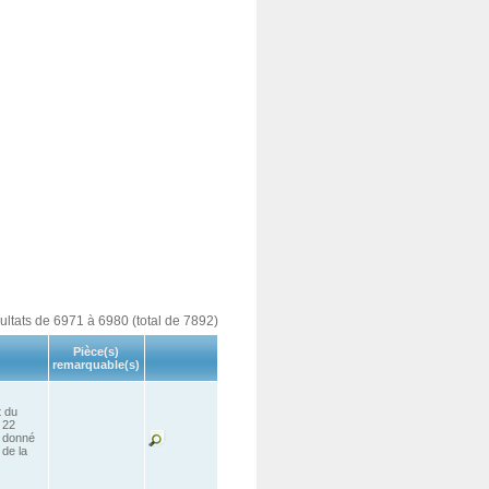
sultats de 6971 à 6980 (total de 7892)
Pièce(s)
remarquable(s)
t du
 22
s donné
 de la