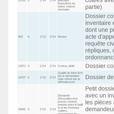
12101
0
1714
1714
difficultés
financières du
partie)
tuteur, maison
mortuaire
Dossier co
inventaire
dont une pr
acte d'appe
954
0
1713
1714
Rentes
requête civ
répliques, 
ordonnance
Dossier co
12872
0
1714
1714
Contrat, dédit
Qualité du foins livré
Dossier de
par le demandeur
14707
0
1713
1714
mais refusé par la
défenderesse
Petit dossi
avec un in
Demande
d'évocation d'un
les pièces 
procès criminel,
entente entre le bailli
demandeur
et et les Hommes
26682
0
1714
1714
cottiers,
changement de