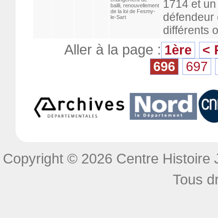
1714 et un 
bailli, renouvellement
de la loi de Fesmy-
défendeur e
le-Sart
différents o
Aller à la page :
1ère
< 
696
697
Copyright © 2026 Centre Histoire J
Tous dr