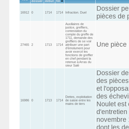
dossier
début
fin
Dossier p
16912
0
1714
1714
Infraction. Duel
pièces de 
Auxiliaires de
justice, greffiers,
contestation du
compte du greffe de
1711, demande des
greffiers de se voir
Une pièce :
27465
2
1713
1714
attribuer une part
d’émolument pour
avoir exercé les
fonctions de greffier
en chef pendant la
retenue à Arras du
sieur Salé
Dossier de
des pièces
et l'opposa
des échevi
Dettes, exploitation
16986
0
1713
1714
de saisie entre les
Noulet est 
mains de tiers
d'entretien
novembre 
dont les d