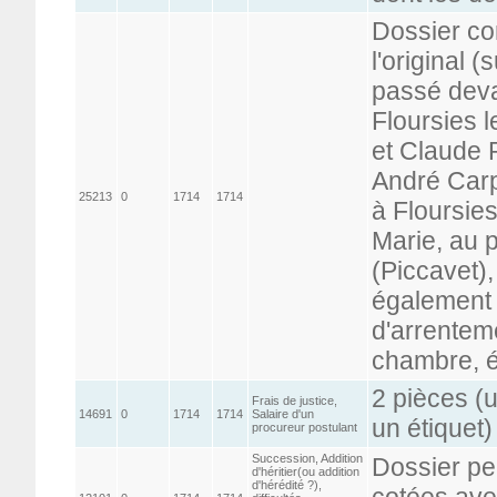
Dossier co
l'original 
passé deva
Floursies l
et Claude 
André Carp
25213
0
1714
1714
à Floursie
Marie, au p
(Piccavet),
également 
d'arrentem
chambre, ét
2 pièces (
Frais de justice,
14691
0
1714
1714
Salaire d'un
un étiquet)
procureur postulant
Succession, Addition
Dossier pe
d'héritier(ou addition
d'hérédité ?),
cotées ave