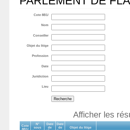
PARLEMENT DE FL
Cote 8B1/
Nom
Conseiller
Objet du litige
Profession
Date
Juridiction
Lieu
Afficher les ré
N°
Date
Date
Cote
sous
de
de
Objet du litige
8B1/