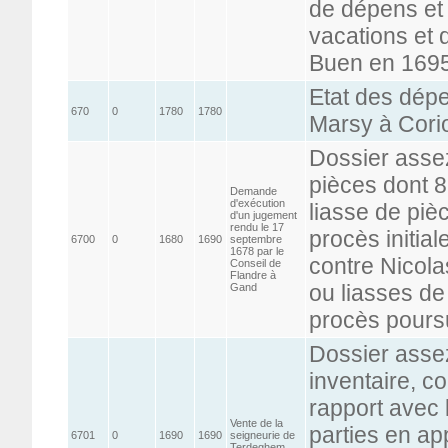
de dépens et 
vacations et
Buen en 169
Etat des dép
670
0
1780
1780
Marsy à Cori
Dossier asse
pièces dont 8
Demande
d'exécution
liasse de piè
d'un jugement
rendu le 17
procès initia
6700
0
1680
1690
septembre
1678 par le
contre Nicola
Conseil de
Flandre à
ou liasses de
Gand
procès pours
Dossier asse
inventaire, c
rapport avec 
Vente de la
parties en app
6701
0
1690
1690
seigneurie de
Terdeghem