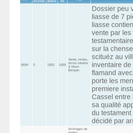
dossier
début
fin
Dossier peu 
liasse de 7 p
liasse contien
vente par le
testamentaire
sur la chens
scituéz au vi
Vente, rentes,
inventaire de
terres situées
6694
0
1683
1689
à Vieux-
Berquin
flamand avec 
porte les men
premiere ins
Cassel entre 
sa qualité ap
du testament 
décidé par ar
Arrérages de
rentes,