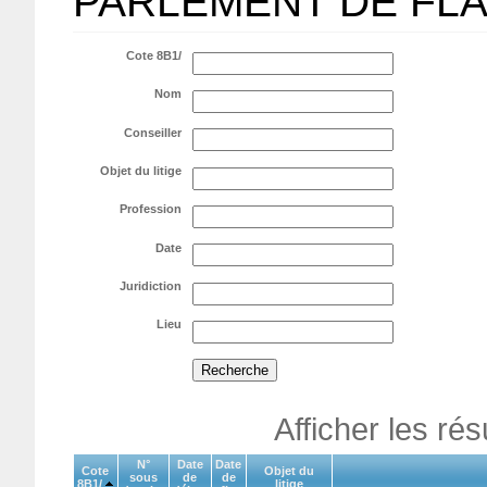
PARLEMENT DE FL
Cote 8B1/
Nom
Conseiller
Objet du litige
Profession
Date
Juridiction
Lieu
Afficher les ré
N°
Date
Date
Cote
Objet du
sous
de
de
8B1/
litige