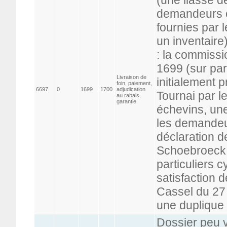
demandeurs e
fournies par 
un inventaire
: la commissi
1699 (sur par
Livraison de
initialement 
foin, paiement,
6697
0
1699
1700
adjudication
Tournai par l
au rabais,
garantie
échevins, une
les demandeurs
déclaration de
Schoebroeck 
particuliers 
satisfaction 
Cassel du 27
une duplique
Dossier peu v