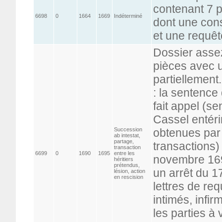
contenant 7 
6698
0
1664
1669
Indéterminé
dont une cons
et une requê
Dossier asse
pièces avec 
partiellement
: la sentence
fait appel (s
Cassel entérin
Succession
obtenues par 
ab intestat,
partage,
transactions)
transaction
6699
0
1690
1695
entre les
novembre 1690
héritiers
prétendus,
un arrêt du 17
lésion, action
en rescision
lettres de req
intimés, infi
les parties à 