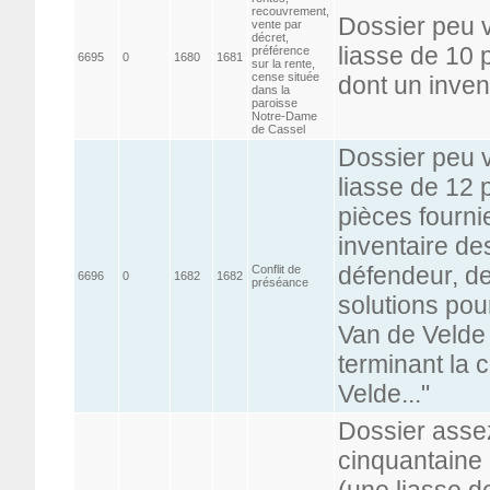
recouvrement,
Dossier peu 
vente par
décret,
liasse de 10 
préférence
6695
0
1680
1681
sur la rente,
cense située
dont un inven
dans la
paroisse
Notre-Dame
de Cassel
Dossier peu 
liasse de 12 
pièces fourni
inventaire de
défendeur, de
Conflit de
6696
0
1682
1682
préséance
solutions pou
Van de Velde e
terminant la
Velde..."
Dossier asse
cinquantaine 
(une liasse d