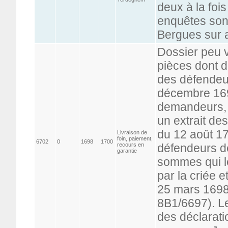
deux à la fois
enquêtes sont
Bergues sur a
Dossier peu 
pièces dont d
des défendeur
décembre 169
demandeurs, 
un extrait de
du 12 août 1
Livraison de
foin, paiement,
6702
0
1698
1700
recours en
défendeurs d
garantie
sommes qui l
par la criée e
25 mars 1698" 
8B1/6697). Le
des déclarati