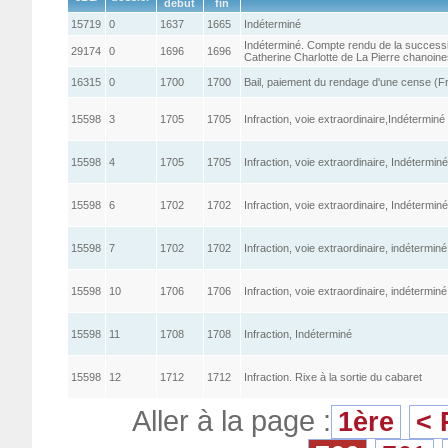
début
fin
15719
0
1637
1665
Indéterminé
Indéterminé. Compte rendu de la success
29174
0
1696
1696
Catherine Charlotte de La Pierre chanoin
16315
0
1700
1700
Bail, paiement du rendage d'une cense (F
15598
3
1705
1705
Infraction, voie extraordinaire,Indéterminé
15598
4
1705
1705
Infraction, voie extraordinaire, Indéterminé
15598
6
1702
1702
Infraction, voie extraordinaire, Indétermin
15598
7
1702
1702
Infraction, voie extraordinaire, indéterminé
15598
10
1706
1706
Infraction, voie extraordinaire, indéterminé
15598
11
1708
1708
Infraction, Indéterminé
15598
12
1712
1712
Infraction. Rixe à la sortie du cabaret
Aller à la page :
1ère
< 