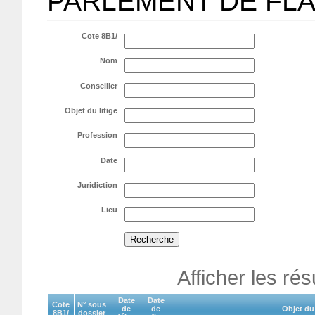
PARLEMENT DE FL
Cote 8B1/
Nom
Conseiller
Objet du litige
Profession
Date
Juridiction
Lieu
Afficher les ré
Date
Date
Cote
N° sous
de
de
Objet du 
8B1/
dossier