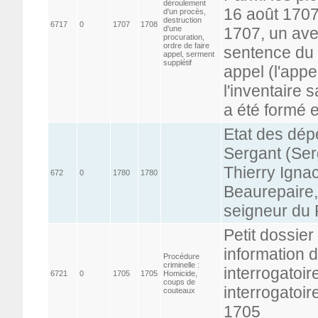
déroulement
16 août 1707
d'un procès,
destruction
6717
0
1707
1708
d'une
1707, un ave
procuration,
ordre de faire
sentence du 2
appel, serment
supplétif
appel (l'appe
l'inventaire s
a été formé e
Etat des dép
Sergant (Ser
Thierry Igna
672
0
1780
1780
Beaurepaire,
seigneur du R
Petit dossier
information 
Procédure
criminelle :
interrogatoir
6721
0
1705
1705
Homicide,
coups de
interrogatoir
couteaux
1705