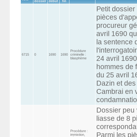
dossier
début
fin
Petit dossier
pièces d'appe
procureur gé
avril 1690 qu
la sentence d
l'interrogatoi
Procédure
6715
0
1690
1690
criminelle :
24 avril 1690
blasphème
hommes de fi
du 25 avril 1
Dazin et des
Cambrai en v
condamnati
Dossier peu
liasse de 8 
correspondan
Procédure :
Parmi les pi
immixtion,