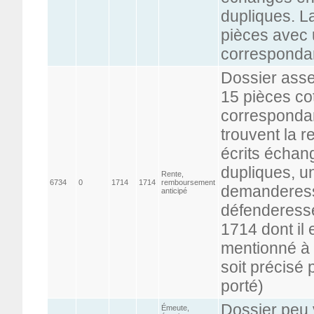
dupliques. L
pièces avec u
corresponda
Dossier ass
15 pièces co
correspondan
trouvent la r
écrits échang
dupliques, u
Rente,
6734
0
1714
1714
remboursement
demanderess
anticipé
défenderesse
1714 dont il e
mentionné à l
soit précisé p
porté)
Dossier peu 
Émeute,