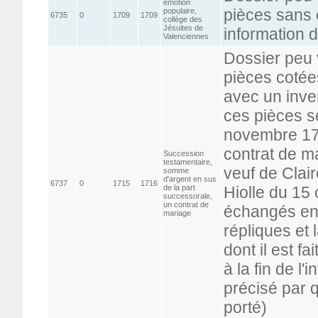
émotion
pièces sans c
populaire,
6735
0
1709
1709
collège des
Jésuites de
information d
Valenciennes
Dossier peu 
pièces cotée
avec un inve
ces pièces s
novembre 170
contrat de 
Succession
testamentaire,
veuf de Clai
somme
d'argent en sus
6737
0
1715
1716
de la part
Hiolle du 15 
successorale,
un contrat de
échangés ent
mariage
répliques et
dont il est fa
à la fin de l'
précisé par qu
porté)