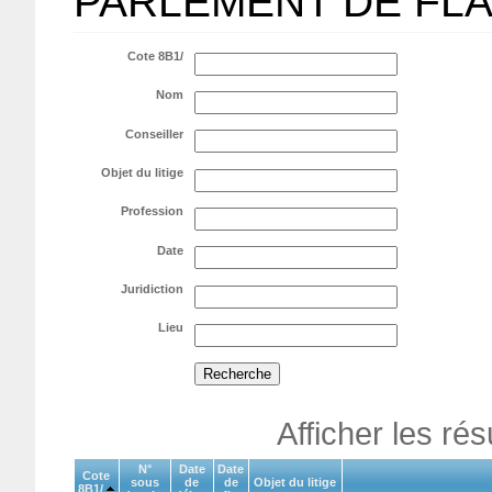
PARLEMENT DE FL
Cote 8B1/
Nom
Conseiller
Objet du litige
Profession
Date
Juridiction
Lieu
Afficher les ré
N°
Date
Date
Cote
sous
de
de
Objet du litige
8B1/