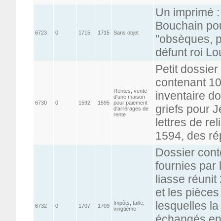
Un imprimé :
Bouchain pou
6723
0
1715
1715
Sans objet
"obsèques, p
défunt roi Lo
Petit dossie
contenant 10
Rentes, vente
inventaire do
d'une maison
6730
0
1592
1595
pour paiement
griefs pour 
d'arrérages de
rente
lettres de re
1594, des ré
Dossier cont
fournies par
liasse réunit
et les pièce
lesquelles la
Impôts, taille,
6732
0
1707
1709
vingtième
échangés ent