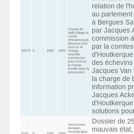
relation de l
au parlement 
à Bergues Sai
par Jacques 
Charge de
bailli (village et
comté
commission à 
d'Houtkerque),
absence pour
par la comtes
exercer la
26473
0
1693
1694
charge,
d'Houtkerque 
nouvelle
commission
des échevins
pour exercer
la charge,
trouble dans la
Jacques Van P
possession
la charge de b
information p
Jacques Acke
d'Houtkerque 
solutions po
Dossier de 25
Succession,
mauvais état,
donation,
revendication
5142
0
1682
1683