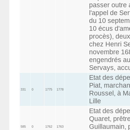
passer outre 
l'appel de Ser
du 10 septem
10 écus d'am
procès), deux
chez Henri Se
novembre 1688
engendrés au 
Servays, acc
Etat des dép
Piat, marchan
331
0
1775
1778
Roussel, à Ma
Lille
Etat des dép
Quaret, prêtr
Guillaumain, p
585
0
1762
1763