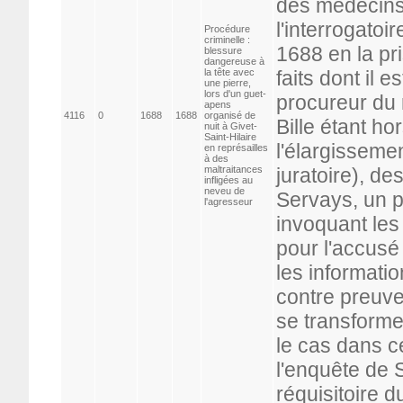
des médecins 
l'interrogatoir
Procédure
criminelle :
1688 en la pri
blessure
dangereuse à
la tête avec
faits dont il e
une pierre,
lors d'un guet-
procureur du 
apens
4116
0
1688
1688
organisé de
Bille étant ho
nuit à Givet-
Saint-Hilaire
l'élargisseme
en représailles
à des
maltraitances
juratoire), des
infligées au
neveu de
Servays, un p
l'agresseur
invoquant les
pour l'accusé
les informatio
contre preuve
se transforme
le cas dans cet
l'enquête de S
réquisitoire 