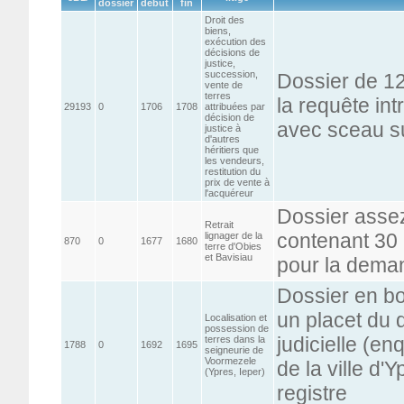
dossier
début
fin
Droit des
biens,
exécution des
décisions de
justice,
succession,
Dossier de 12
vente de
terres
la requête int
29193
0
1706
1708
attribuées par
décision de
avec sceau s
justice à
d'autres
héritiers que
les vendeurs,
restitution du
prix de vente à
l'acquéreur
Dossier asse
Retrait
contenant 30 
lignager de la
870
0
1677
1680
terre d'Obies
et Bavisiau
pour la dema
Dossier en bo
un placet du 
Localisation et
possession de
judicielle (e
terres dans la
1788
0
1692
1695
seigneurie de
Voormezele
de la ville d'Y
(Ypres, Ieper)
registre