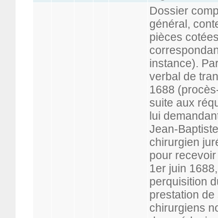
Dossier compl
général, cont
pièces cotées
correspondan
instance). Par
verbal de tran
1688 (procès-
suite aux réqu
lui demandant
Jean-Baptiste 
chirurgien ju
pour recevoir 
1er juin 1688
perquisition d
prestation de
chirurgiens n