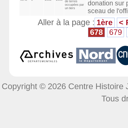
de terres
donation sur
occupées par
un tiers
sceau de l'of
Aller à la page :
1ère
< 
678
679
Copyright © 2026 Centre Histoire J
Tous dr