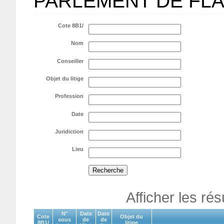
PARLEMENT DE FL
Cote 8B1/
Nom
Conseiller
Objet du litige
Profession
Date
Juridiction
Lieu
Afficher les ré
N°
Date
Date
Cote
Objet du
sous
de
de
8B1/
litige