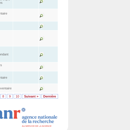
es
taire
ondant
rs
taire
ventaire
8
9
10
Suivant >
Dernière