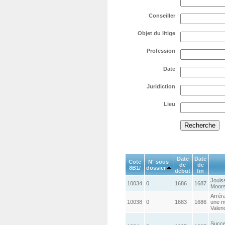
Conseiller
Objet du litige
Profession
Date
Juridiction
Lieu
Date
Date
Cote
N° sous
de
de
8B1/
dossier
début
fin
Jouiss
10034
0
1686
1687
Moors
Arrér
10038
0
1683
1686
une m
Valen
Succe