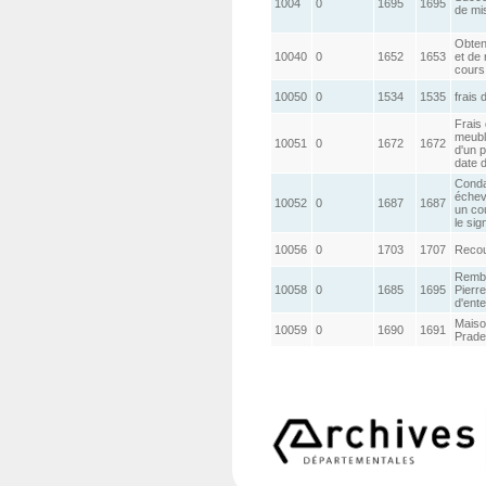
1004
0
1695
1695
de mis
Obten
10040
0
1652
1653
et de
cours 
10050
0
1534
1535
frais 
Frais 
meubl
10051
0
1672
1672
d'un p
date 
Conda
échev
10052
0
1687
1687
un co
le sig
10056
0
1703
1707
Recou
Rembo
10058
0
1685
1695
Pierre
d'ent
Maiso
10059
0
1690
1691
Pradel