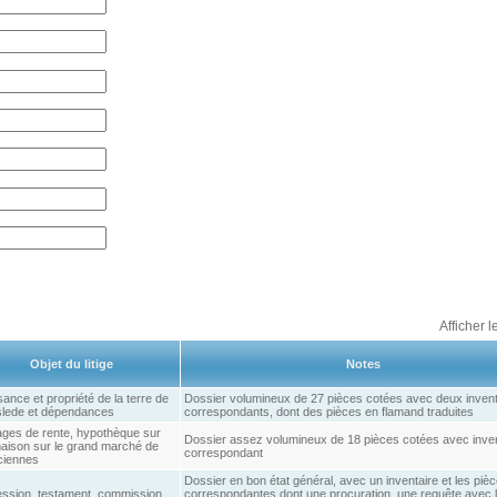
Afficher l
Objet du litige
Notes
ance et propriété de la terre de
Dossier volumineux de 27 pièces cotées avec deux invent
lede et dépendances
correspondants, dont des pièces en flamand traduites
ages de rente, hypothèque sur
Dossier assez volumineux de 18 pièces cotées avec inven
aison sur le grand marché de
correspondant
ciennes
Dossier en bon état général, avec un inventaire et les piè
ssion, testament, commission
correspondantes dont une procuration, une requête avec l