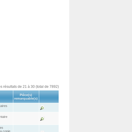
es résultats de 21 à 30 (total de 7892)
Pièce(s)
remarquable(s)
aires
taire
ces
a copie