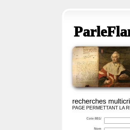
ParleFla
recherches multicri
PAGE PERMETTANT LA R
Cote 8B1/
Nom