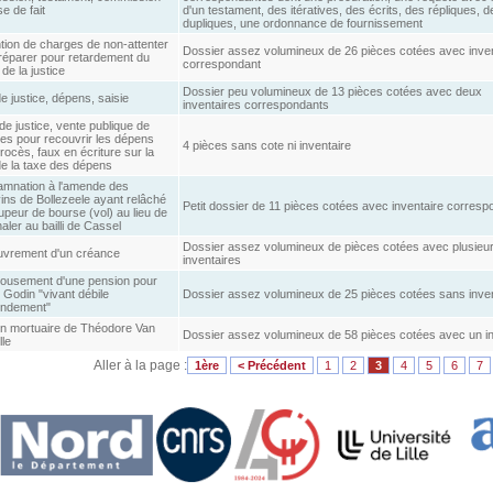
e de fait
d'un testament, des itératives, des écrits, des répliques, d
dupliques, une ordonnance de fournissement
tion de charges de non-attenter
Dossier assez volumineux de 26 pièces cotées avec inven
 réparer pour retardement du
correspondant
de la justice
Dossier peu volumineux de 13 pièces cotées avec deux
de justice, dépens, saisie
inventaires correspondants
de justice, vente publique de
es pour recouvrir les dépens
4 pièces sans cote ni inventaire
rocès, faux en écriture sur la
de la taxe des dépens
mnation à l'amende des
ins de Bollezeele ayant relâché
Petit dossier de 11 pièces cotées avec inventaire corresp
upeur de bourse (vol) au lieu de
naler au bailli de Cassel
Dossier assez volumineux de pièces cotées avec plusieu
vrement d'un créance
inventaires
usement d'une pension pour
 Godin "vivant débile
Dossier assez volumineux de 25 pièces cotées sans inven
endement"
n mortuaire de Théodore Van
Dossier assez volumineux de 58 pièces cotées avec un in
le
Aller à la page :
1ère
< Précédent
1
2
3
4
5
6
7