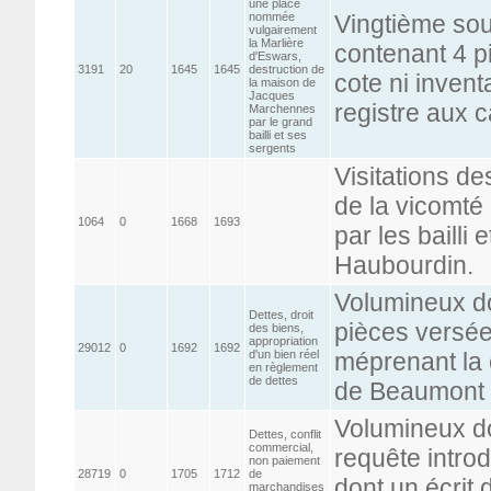
une place
nommée
Vingtième so
vulgairement
la Marlière
contenant 4 p
d'Eswars,
3191
20
1645
1645
destruction de
cote ni invent
la maison de
Jacques
registre aux 
Marchennes
par le grand
bailli et ses
sergents
Visitations d
de la vicomté
1064
0
1668
1693
par les bailli
Haubourdin.
Volumineux do
Dettes, droit
pièces versée
des biens,
appropriation
29012
0
1692
1692
d'un bien réel
méprenant la 
en règlement
de dettes
de Beaumont
Volumineux do
Dettes, conflit
commercial,
requête intro
non paiement
28719
0
1705
1712
de
dont un écrit 
marchandises