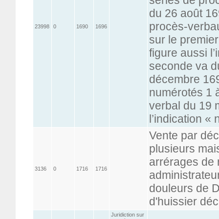
du 26 août 169
procès-verbau
23998
0
1690
1696
sur le premie
figure aussi l’
seconde va d
décembre 1696
numérotés 1 à
verbal du 19 
l’indication « 
Vente par déc
plusieurs mai
arrérages de 
3136
0
1716
1716
administrateur
douleurs de D
d'huissier dé
Juridiction sur