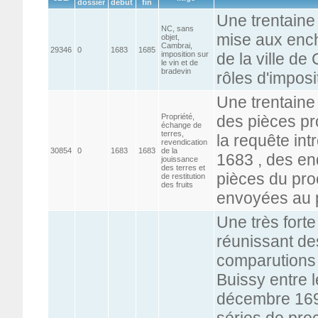
dossier
début
fin
Une trentaine
NC, sans
mise aux ench
objet,
Cambrai,
29346
0
1683
1685
imposition sur
de la ville de
le vin et de
bradevin
rôles d'imposi
Une trentaine
Propriété,
des pièces pr
échange de
terres,
la requête int
revendication
30854
0
1683
1683
de la
1683 , des en
jouissance
des terres et
pièces du pro
de restitution
des fruits
envoyées au 
Une très forte
réunissant d
comparutions 
Buissy entre 
décembre 1696
séries de pro