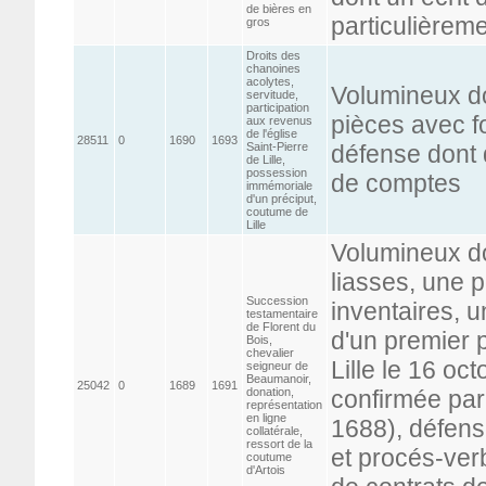
de bières en
particulièrem
gros
Droits des
chanoines
acolytes,
Volumineux do
servitude,
participation
pièces avec fo
aux revenus
de l'église
28511
0
1690
1693
Saint-Pierre
défense dont 
de Lille,
possession
de comptes
immémoriale
d'un préciput,
coutume de
Lille
Volumineux do
liasses, une 
Succession
inventaires, 
testamentaire
de Florent du
d'un premier p
Bois,
chevalier
Lille le 16 o
seigneur de
Beaumanoir,
25042
0
1689
1691
donation,
confirmée par
représentation
en ligne
1688), défense
collatérale,
ressort de la
et procés-ver
coutume
d'Artois