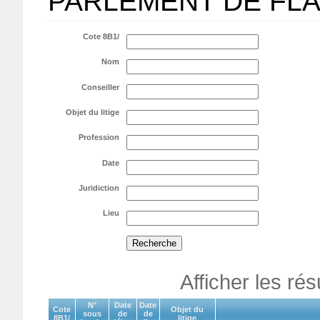
PARLEMENT DE FL
Cote 8B1/
Nom
Conseiller
Objet du litige
Profession
Date
Juridiction
Lieu
Afficher les ré
N°
Date
Date
Cote
Objet du
sous
de
de
8B1/
litige