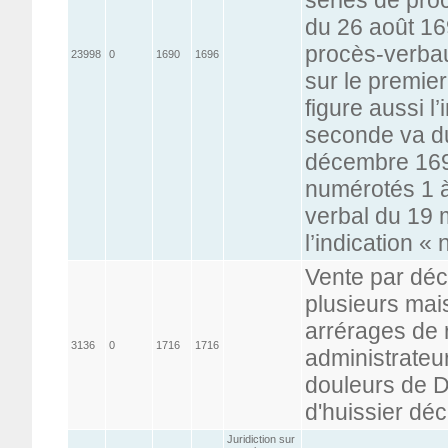
du 26 août 169
procès-verbau
23998
0
1690
1696
sur le premie
figure aussi l’
seconde va d
décembre 1696
numérotés 1 à
verbal du 19 
l’indication « 
Vente par déc
plusieurs mai
arrérages de 
3136
0
1716
1716
administrateur
douleurs de D
d'huissier dé
Juridiction sur