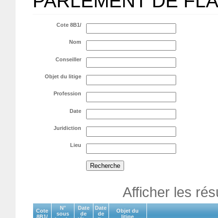
PARLEMENT DE FL
Cote 8B1/
Nom
Conseiller
Objet du litige
Profession
Date
Juridiction
Lieu
Afficher les ré
N°
Date
Date
Cote
Objet du
sous
de
de
8B1/
litige