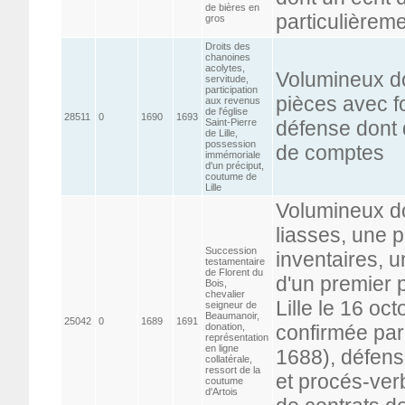
de bières en
particulièrem
gros
Droits des
chanoines
acolytes,
Volumineux do
servitude,
participation
pièces avec fo
aux revenus
de l'église
28511
0
1690
1693
Saint-Pierre
défense dont 
de Lille,
possession
de comptes
immémoriale
d'un préciput,
coutume de
Lille
Volumineux do
liasses, une 
Succession
inventaires, 
testamentaire
de Florent du
d'un premier p
Bois,
chevalier
Lille le 16 o
seigneur de
Beaumanoir,
25042
0
1689
1691
donation,
confirmée par
représentation
en ligne
1688), défense
collatérale,
ressort de la
et procés-ver
coutume
d'Artois