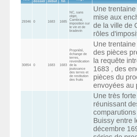
dossier
début
fin
Une trentaine
NC, sans
mise aux ench
objet,
Cambrai,
29346
0
1683
1685
imposition sur
de la ville de
le vin et de
bradevin
rôles d'imposi
Une trentaine
Propriété,
des pièces pr
échange de
terres,
la requête int
revendication
30854
0
1683
1683
de la
1683 , des en
jouissance
des terres et
pièces du pro
de restitution
des fruits
envoyées au 
Une très forte
réunissant d
comparutions 
Buissy entre 
décembre 1696
séries de pro