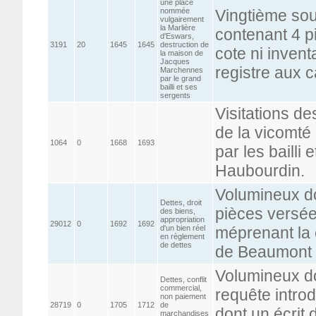
une place
nommée
Vingtième so
vulgairement
la Marlière
contenant 4 p
d'Eswars,
3191
20
1645
1645
destruction de
cote ni invent
la maison de
Jacques
registre aux 
Marchennes
par le grand
bailli et ses
sergents
Visitations d
de la vicomté
1064
0
1668
1693
par les bailli
Haubourdin.
Volumineux do
Dettes, droit
pièces versée
des biens,
appropriation
29012
0
1692
1692
d'un bien réel
méprenant la 
en règlement
de dettes
de Beaumont
Volumineux do
Dettes, conflit
commercial,
requête intro
non paiement
28719
0
1705
1712
de
dont un écrit 
marchandises