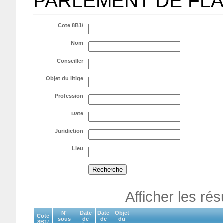
PARLEMENT DE FL
Cote 8B1/
Nom
Conseiller
Objet du litige
Profession
Date
Juridiction
Lieu
Afficher les ré
N°
Date
Date
Objet
Cote
sous
de
de
du
8B1/