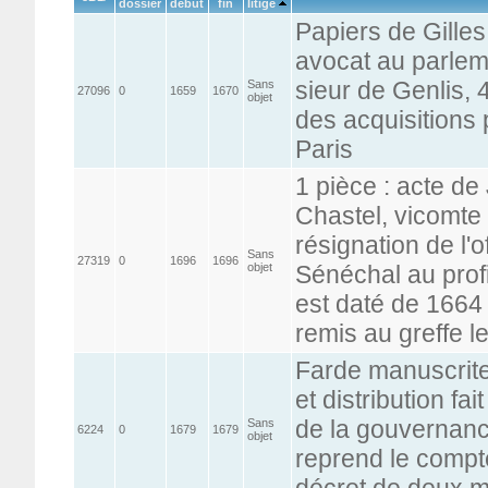
dossier
début
fin
litige
Papiers de Gilles
avocat au parlem
sieur de Genlis, 
Sans
27096
0
1659
1670
objet
des acquisitions
Paris
1 pièce : acte d
Chastel, vicomte
résignation de l'of
Sans
27319
0
1696
1696
objet
Sénéchal au profi
est daté de 1664 m
remis au greffe l
Farde manuscrite
et distribution fai
de la gouvernanc
Sans
6224
0
1679
1679
objet
reprend le compte
décret de deux 