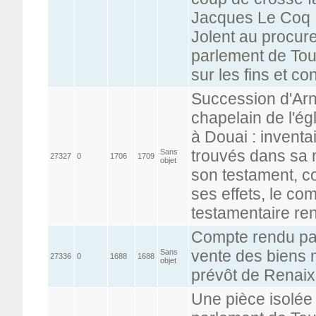
Jacques Le Coq ;
Jolent au procure
parlement de Tour
sur les fins et co
Succession d'Arn
chapelain de l'égl
à Douai : inventa
trouvés dans sa 
Sans
27327
0
1706
1709
objet
son testament, c
ses effets, le co
testamentaire re
Compte rendu par 
vente des biens 
Sans
27336
0
1688
1688
objet
prévôt de Renaix
Une pièce isolée 