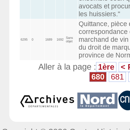
avocats et procur
les huissiers."
Quittance, pièce 
correspondance e
marchand de vin e
Sans
6295
0
1689
1692
objet
du droit de marq
province de Nor
Aller à la page :
1ère
< 
680
681