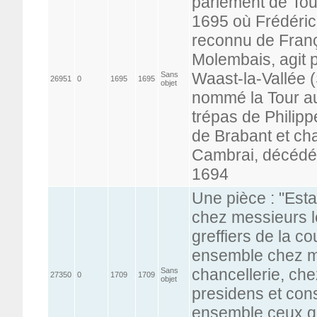
parlement de Tou
1695 où Frédéric
reconnu de Fran
Molembais, agit po
Waast-la-Vallée (
Sans
26951
0
1695
1695
objet
nommé la Tour au 
trépas de Philip
de Brabant et cha
Cambrai, décédé 
1694
Une pièce : "Esta
chez messieurs le
greffiers de la c
ensemble chez me
chancellerie, ch
Sans
27350
0
1709
1709
objet
presidens et cons
ensemble ceux qu