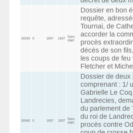
Dossier en bon é
requête, adressé
Tournai, de Cath
accorder la comm
Sans
26939
0
1697
1697
objet
procès extraordina
décès de son fils
les coups de feu 
Fletcher et Mich
Dossier de deux 
comprenant : 1/ 
Gabrielle Le Coq,
Landrecies, dem
du parlement de T
du roi de Landreci
Sans
26940
0
1697
1697
objet
procès contre Od
coup de crosse fa