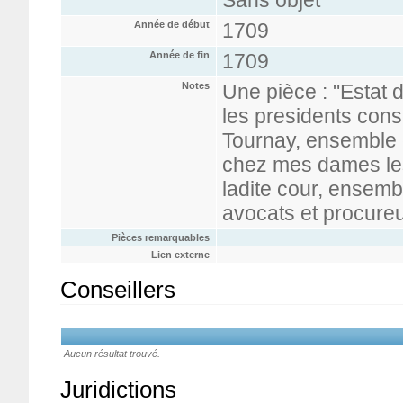
Sans objet
Année de début
1709
Année de fin
1709
Notes
Une pièce : "Estat 
les presidents conse
Tournay, ensemble c
chez mes dames les
ladite cour, ensemb
avocats et procureur
Pièces remarquables
Lien externe
Conseillers
Aucun résultat trouvé.
Juridictions