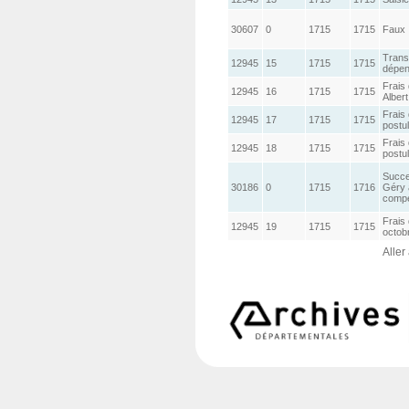
30607
0
1715
1715
Faux
Trans
12945
15
1715
1715
dépens
Frais 
12945
16
1715
1715
Alber
Frais 
12945
17
1715
1715
postul
Frais 
12945
18
1715
1715
postul
Succes
30186
0
1715
1716
Géry à
compé
Frais
12945
19
1715
1715
octob
Aller