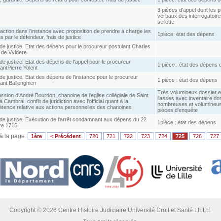
3 pièces d'appel dont les 
verbaux des interrogatoire
sellette
action dans l'instance avec proposition de prendre à charge les
1pièce: état des dépens
 par le défendeur, frais de justice
de justice. Etat des dépens pour le procureur postulant Charles
t de Vyldere
de justice. Etat des dépens de l'appel pour le procureur
1 pièce : état des dépens 
antPierre Yolent
de justice. Etat des dépens de l'instance pour le procureur
1 pièce : état des dépens
ant Ballenghien
Très volumineux dossier 
sion d'André Bourdon, chanoine de l'eglise collégiale de Saint
liasses avec inventaire do
 Cambrai, conflit de juridiction avec l'official quant à la
nombreuses et volumineu
tence relative aux actions personnelles des chanoines
pièces d'enquête
 de justice, Exécution de l'arrêt condamnant aux dépens du 22
1pièce : état des dépens
re 1715
 à la page :
1ère
< Précédent
720
721
722
723
724
725
726
727
Copyright © 2026 Centre Histoire Judiciaire Université Droit et Santé LILLE.