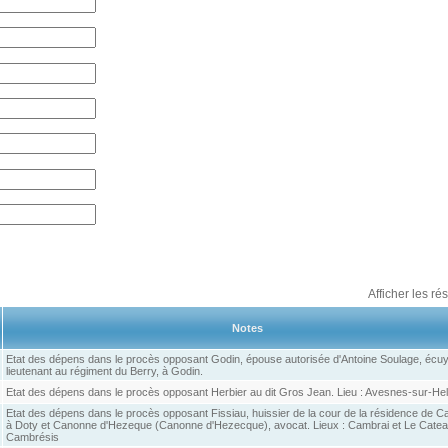
Afficher les ré
Notes
Etat des dépens dans le procès opposant Godin, épouse autorisée d'Antoine Soulage, écuy
lieutenant au régiment du Berry, à Godin.
Etat des dépens dans le procès opposant Herbier au dit Gros Jean. Lieu : Avesnes-sur-He
Etat des dépens dans le procès opposant Fissiau, huissier de la cour de la résidence de C
à Doty et Canonne d'Hezeque (Canonne d'Hezecque), avocat. Lieux : Cambrai et Le Catea
Cambrésis