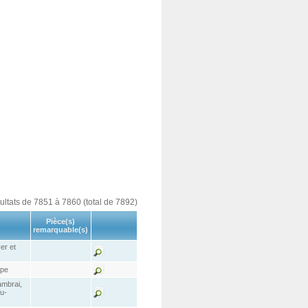
sultats de 7851 à 7860 (total de 7892)
Pièce(s)
remarquable(s)
er et
lpe
ambrai,
u-