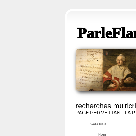
ParleFla
recherches multicri
PAGE PERMETTANT LA R
Cote 8B1/
Nom