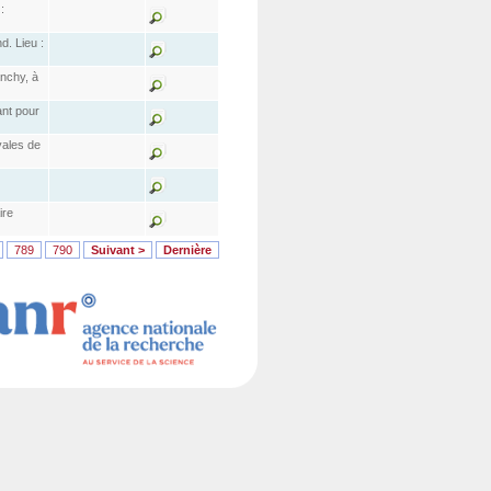
:
d. Lieu :
anchy, à
nt pour
yales de
ire
789
790
Suivant >
Dernière