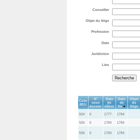
Conseiller
Objet du litige
Profession
Date
Juridiction
Lieu
N°
Date
Date
Objet
Cote
sous
de
de
du
8B1/
dossier
début
fin
litige
504
0
1777
1784
505
0
1784
1784
506
0
1784
1784