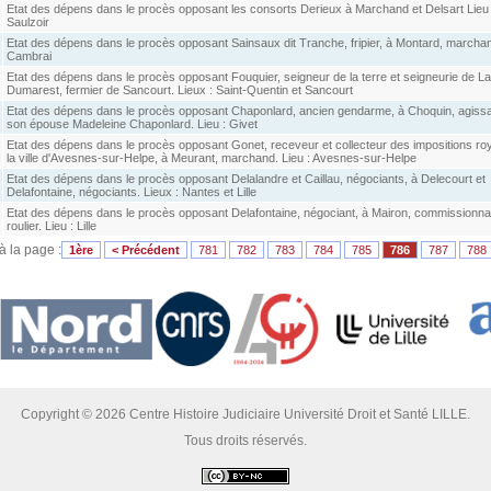
Etat des dépens dans le procès opposant les consorts Derieux à Marchand et Delsart Lieu 
Saulzoir
Etat des dépens dans le procès opposant Sainsaux dit Tranche, fripier, à Montard, marchan
Cambrai
Etat des dépens dans le procès opposant Fouquier, seigneur de la terre et seigneurie de L
Dumarest, fermier de Sancourt. Lieux : Saint-Quentin et Sancourt
Etat des dépens dans le procès opposant Chaponlard, ancien gendarme, à Choquin, agissa
son épouse Madeleine Chaponlard. Lieu : Givet
Etat des dépens dans le procès opposant Gonet, receveur et collecteur des impositions ro
la ville d'Avesnes-sur-Helpe, à Meurant, marchand. Lieu : Avesnes-sur-Helpe
Etat des dépens dans le procès opposant Delalandre et Caillau, négociants, à Delecourt et
Delafontaine, négociants. Lieux : Nantes et Lille
Etat des dépens dans le procès opposant Delafontaine, négociant, à Mairon, commissionna
roulier. Lieu : Lille
 à la page :
1ère
< Précédent
781
782
783
784
785
786
787
788
Copyright © 2026 Centre Histoire Judiciaire Université Droit et Santé LILLE.
Tous droits réservés.