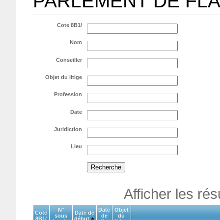
PARLEMENT DE FL
Cote 8B1/
Nom
Conseiller
Objet du litige
Profession
Date
Juridiction
Lieu
Afficher les ré
N°
Date
Objet
Cote
Date de
sous
de
du
8B1/
début