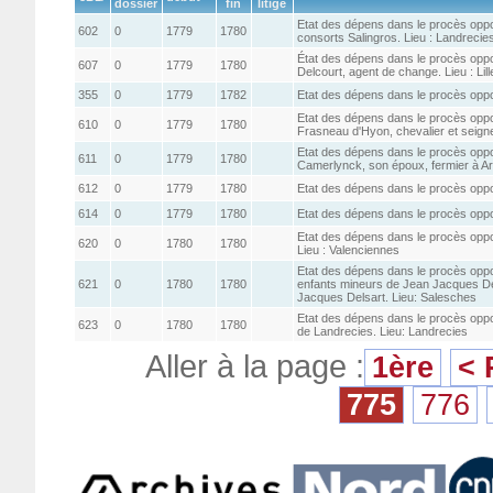
dossier
fin
litige
Etat des dépens dans le procès oppo
602
0
1779
1780
consorts Salingros. Lieu : Landrecie
État des dépens dans le procès oppo
607
0
1779
1780
Delcourt, agent de change. Lieu : Lill
355
0
1779
1782
Etat des dépens dans le procès oppo
Etat des dépens dans le procès oppo
610
0
1779
1780
Frasneau d'Hyon, chevalier et seig
Etat des dépens dans le procès op
611
0
1779
1780
Camerlynck, son époux, fermier à Ar
612
0
1779
1780
Etat des dépens dans le procès oppo
614
0
1779
1780
Etat des dépens dans le procès oppo
Etat des dépens dans le procès oppo
620
0
1780
1780
Lieu : Valenciennes
Etat des dépens dans le procès oppo
621
0
1780
1780
enfants mineurs de Jean Jacques Del
Jacques Delsart. Lieu: Salesches
Etat des dépens dans le procès oppos
623
0
1780
1780
de Landrecies. Lieu: Landrecies
Aller à la page :
1ère
< 
775
776