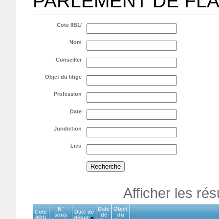
PARLEMENT DE FL
Cote 8B1/
Nom
Conseiller
Objet du litige
Profession
Date
Juridiction
Lieu
Afficher les ré
N°
Date
Objet
Cote
Date de
sous
de
du
8B1/
début