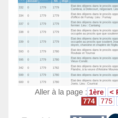
dossier
fin
litige
Etat des dépens dans le procès oppos
332
0
1779
1779
Cambrai, à Delecourt, négociant. Lieu
Etat des dépens dans le procès opposa
334
0
1779
1779
d'office de Fumay. Lieu : Fumay
Etat des dépens dans le procès oppo
337
0
1779
1779
fermier. Lieu : Cantaing
Etat des dépens dans le procès oppos
338
0
1779
1779
occupée au procès que que soutiennen
Etat des dépens dans le procès oppos
339
0
1779
1779
occupée au procès que soutient Jean 
doyen, chanoine et chapitre de l'égli
Etat des dépens dans le procès oppo
593
0
1779
1780
Roubaix et Tournai
Etat des dépens dans le procès opp
595
0
1779
1780
Vieux-Condé.
Etat des dépens dans le procès oppo
342
0
1779
1782
Flandre, à la veuve d'Antoine Moune
599
0
1779
1780
Etat des dépens dans le procès oppo
Etat des dépens dans le procès opp
600
0
1779
1780
Joets. Lieu : Courtrai
Aller à la page :
1ère
< 
774
775