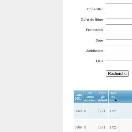
Conseiller
Objet du litige
Profession
Date
Juridiction
Lieu
N°
Date
Date
Cote
sous
de
de
8B1/
dossier
début
fin
3668
0
1721
1721
3669
0
1721
1721