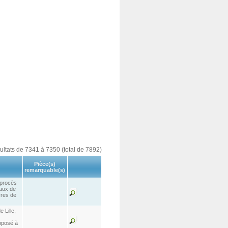
sultats de 7341 à 7350 (total de 7892)
Pièce(s)
remarquable(s)
 procès
aux de
vres de
 Lille,
pposé à