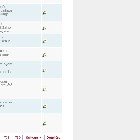
ocès
bailliage
lliage
cès
 Saint-
ruyere
cès
Escaut,
ice au
stique
ès ayant
s de la
rocès
 prévôté
e
e procès
les
738
739
Suivant >
Dernière