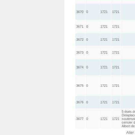
3670
0
1721
1721
3671
0
1721
1721
3672
0
1721
1721
3673
0
1721
1721
3674
0
1721
1721
3675
0
1721
1721
3676
0
1721
1721
5 états 
Delaplace
3677
0
1721
1721
soutenus
censier d
Albert de
Aller