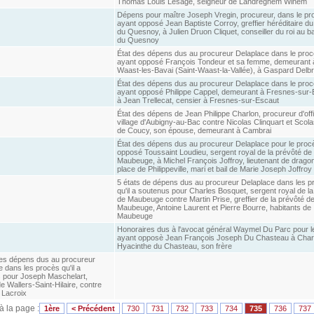
Thomas Louis Lesage, seigneur de Landreghem Winem
Dépens pour maître Joseph Vregin, procureur, dans le pr
ayant opposé Jean Baptiste Corroy, greffier héréditaire du 
du Quesnoy, à Julien Druon Cliquet, conseiller du roi au bai
du Quesnoy
État des dépens dus au procureur Delaplace dans le pro
ayant opposé François Tondeur et sa femme, demeurant à
Waast-les-Bavai (Saint-Waast-la-Vallée), à Gaspard Delb
État des dépens dus au procureur Delaplace dans le pro
ayant opposé Philippe Cappel, demeurant à Fresnes-sur-
à Jean Trellecat, censier à Fresnes-sur-Escaut
État des dépens de Jean Philippe Charlon, procureur d'off
village d'Aubigny-au-Bac contre Nicolas Clinquart et Scola
de Coucy, son épouse, demeurant à Cambrai
État des dépens dus au procureur Delaplace pour le proc
opposé Toussaint Loudieu, sergent royal de la prévôté de
Maubeuge, à Michel François Joffroy, lieutenant de dragon
place de Philippeville, mari et bail de Marie Joseph Joffroy
5 états de dépens dus au procureur Delaplace dans les p
qu'il a soutenus pour Charles Bosquet, sergent royal de la
de Maubeuge contre Martin Prise, greffier de la prévôté d
Maubeuge, Antoine Laurent et Pierre Bourre, habitants de
Maubeuge
Honoraires dus à l'avocat général Waymel Du Parc pour l
ayant opposè Jean François Joseph Du Chasteau à Char
Hyacinthe du Chasteau, son frère
des dépens dus au procureur
 dans les procès qu'il a
 pour Joseph Maschelart,
e Wallers-Saint-Hilaire, contre
 Lacroix
 à la page :
1ère
< Précédent
730
731
732
733
734
735
736
737