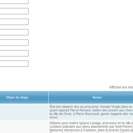
Afficher les ré
Objet du litige
Notes
État des dépens dus au procureur Joseph Vregin dans le
ayant opposé Pierre Renard, maître des postes aux chev
la ville de Givet, à Pierre Boursault, garde magasin des vi
Givet
Dépens pour maître Ignace Louage, procureur en la ville de
curateur judiciaire aux biens abandonnés par Noël Parent,
laboureur demeurant à Comines, dans le procès l'ayant o