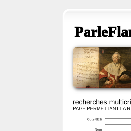
ParleFla
recherches multicri
PAGE PERMETTANT LA R
Cote 8B1/
Nom