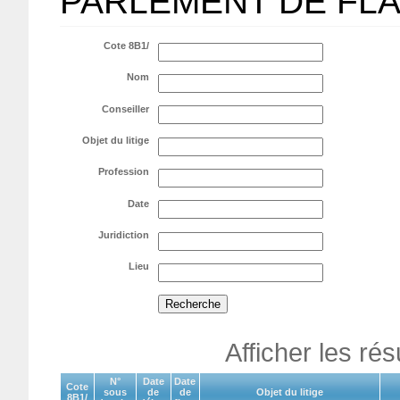
PARLEMENT DE FL
Cote 8B1/
Nom
Conseiller
Objet du litige
Profession
Date
Juridiction
Lieu
Afficher les ré
N°
Date
Date
Cote
sous
de
de
Objet du litige
8B1/