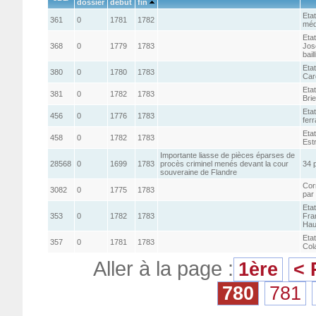
dossier
début
fin
Eta
361
0
1781
1782
méde
Eta
368
0
1779
1783
Jos
bai
Eta
380
0
1780
1783
Car
Eta
381
0
1782
1783
Bri
Eta
456
0
1776
1783
ferr
Eta
458
0
1782
1783
Est
Importante liasse de pièces éparses de
28568
0
1699
1783
procès criminel menés devant la cour
34 
souveraine de Flandre
Cor
3082
0
1775
1783
par
Eta
353
0
1782
1783
Fra
Hau
Eta
357
0
1781
1783
Cola
Aller à la page :
1ère
< 
780
781