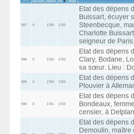
dossier
début
fin
litige
Etat des dépens 
Buissart, écuyer 
Steenbecque, mari
587
0
1763
1763
Charlotte Buissar
seigneur de Paris
Etat des dépens 
Clary, Bodane, Lo
588
0
1753
1763
sa sœur. Lieu : D
Etat des dépens 
589
0
1763
1763
Plouvier à Allem
Etat des dépens 
Bondeaux, femme 
590
0
1761
1763
censier, à Delplan
Etat des dépens 
Demoulin, maître d