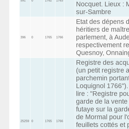
591
0
1762
1763
Nocquet. Lieux : 
sur-Sambre
Etat des dépens d
héritiers de maîtr
parlement, à Aude
396
0
1765
1766
respectivement ren
Quesnoy, Onnaing
Registre des acqu
(un petit registre
parchemin portant
Loquignol 1766").
lire : "Registre p
garde de la vente
futaye sur la gard
de Mormal pour l'
25259
0
1765
1766
feuillets cottés e