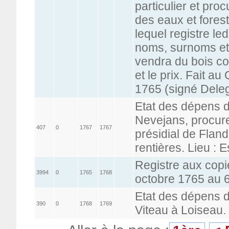
particulier et pro
des eaux et fores
lequel registre led
noms, surnoms et 
vendra du bois co
et le prix. Fait 
1765 (signé Dele
Etat des dépens 
Nevejans, procure
407
0
1767
1767
présidial de Fland
rentières. Lieu : E
Registre aux copi
3994
0
1765
1768
octobre 1765 au 
Etat des dépens 
390
0
1768
1769
Viteau à Loiseau.