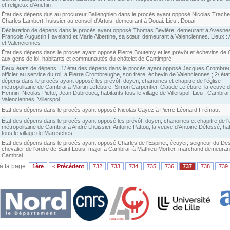
et religieux d'Anchin
État des dépens dus au procureur Ballenghien dans le procès ayant opposé Nicolas Trache
Charles Lambert, huissier au conseil d'Artois, demeurant à Douai. Lieu : Douai
Déclaration de dépens dans le procès ayant opposé Thomas Bevière, demeurant à Avesnes
François Augustin Haveland et Marie Albertine, sa sœur, demeurant à Valenciennes. Lieux :
et Valenciennes
État des dépens dans le procès ayant opposé Pierre Boutemy et les prévôt et échevins de
aux gens de loi, habitants et communautés du châtelet de Cantimpré
Deux états de dépens : 1/ état des dépens dans le procès ayant opposé Jacques Crombre
officier au service du roi, à Pierre Crombreughe, son frère, échevin de Valenciennes ; 2/ éta
dépens dans le procès ayant opposé les prévôt, doyen, chanoines et chapitre de l'église
métropolitaine de Cambrai à Martin Lefébure, Simon Carpentier, Claude Lefébure, la veuve 
Hennin, Nicolas Piette, Jean Dubreucq, habitants tous le village de Villerspol. Lieu : Cambrai,
Valenciennes, Villerspol
Etat des dépens dans le procès ayant opposé Nicolas Cayez à Pierre Léonard Frémaut
État des dépens dans le procès ayant opposé les prévôt, doyen, chanoines et chapitre de l'
métropolitaine de Cambrai à André Lhuissier, Antoine Pattou, la veuve d'Antoine Défossé, ha
tous le village de Maresches
État des dépens dans le procès ayant opposé Charles de l'Espinet, écuyer, seigneur du Des
chevalier de l'ordre de Saint Louis, major à Cambrai, à Mathieu Mortier, marchand demeuran
Cambrai
 à la page :
1ère
< Précédent
732
733
734
735
736
737
738
739