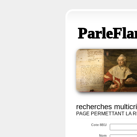
ParleFla
recherches multicri
PAGE PERMETTANT LA R
Cote 8B1/
Nom