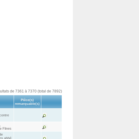
sultats de 7361 à 7370 (total de 7892)
Pièce(s)
remarquable(s)
 contre
,
e Flines
de
des abbé