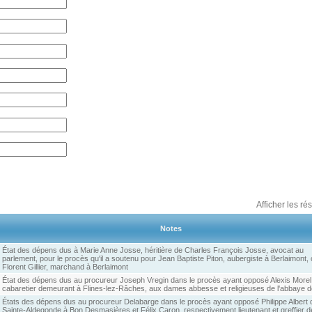
Afficher les ré
Notes
État des dépens dus à Marie Anne Josse, héritière de Charles François Josse, avocat au
parlement, pour le procès qu'il a soutenu pour Jean Baptiste Piton, aubergiste à Berlaimont,
Florent Gillier, marchand à Berlaimont
État des dépens dus au procureur Joseph Vregin dans le procès ayant opposé Alexis Morel
cabaretier demeurant à Flines-lez-Râches, aux dames abbesse et religieuses de l'abbaye d
États des dépens dus au procureur Delabarge dans le procès ayant opposé Philippe Albert 
Sainte-Aldegonde à Bon Desmasières et Félix Caron, respectivement lieutenant et greffier 