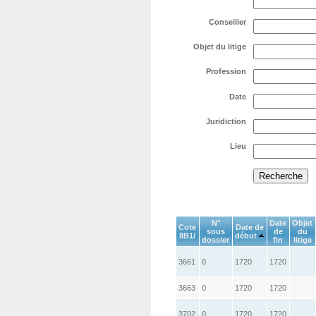
Conseiller
Objet du litige
Profession
Date
Juridiction
Lieu
N°
Date
Objet
Cote
Date de
sous
de
du
8B1/
début
dossier
fin
litige
3661
0
1720
1720
3663
0
1720
1720
3702
0
1720
1720