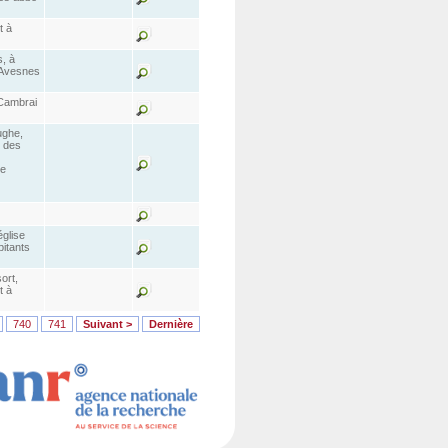
t à
, à
 Avesnes
 Cambrai
ughe,
t des
de
église
bitants
ort,
t à
740
741
Suivant >
Dernière