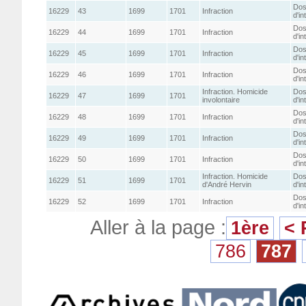
Dos
16229
43
1699
1701
Infraction
d'in
Dos
16229
44
1699
1701
Infraction
d'in
Dos
16229
45
1699
1701
Infraction
d'in
Dos
16229
46
1699
1701
Infraction
d'in
Infraction. Homicide
Dos
16229
47
1699
1701
involontaire
d'in
Dos
16229
48
1699
1701
Infraction
d'in
Dos
16229
49
1699
1701
Infraction
d'in
Dos
16229
50
1699
1701
Infraction
d'in
Infraction. Homicide
Dos
16229
51
1699
1701
d'André Hervin
d'in
Dos
16229
52
1699
1701
Infraction
d'in
Aller à la page :
1ère
< 
786
787