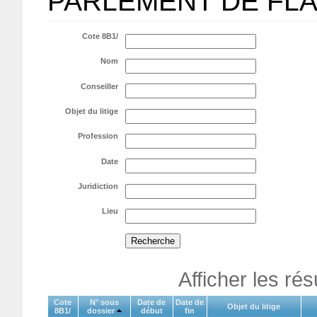
PARLEMENT DE FL
Cote 8B1/
Nom
Conseiller
Objet du litige
Profession
Date
Juridiction
Lieu
Afficher les ré
Cote
N° sous
Date de
Date de
Objet du litige
8B1/
dossier
début
fin